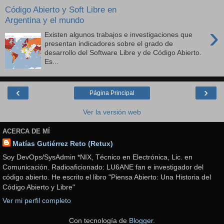
Código Abierto y Soft Libre en
Argentina y el mundo
›
Existen algunos trabajos e investigaciones que
presentan indicadores sobre el grado de
desarrollo del Software Libre y de Código Abierto.
Es...
‹
›
Página Principal
Ver la versión web
ACERCA DE MÍ
Matías Gutiérrez Reto (Retux)
Soy DevOps/SysAdmin *NIX, Técnico en Electrónica, Lic. en
Comunicación. Radioaficionado: LU6ANE fan e investigador del
código abierto. He escrito el libro "Piensa Abierto: Una Historia del
Código Abierto y Libre"
Ver mi perfil completo
Con tecnología de
Blogger
.