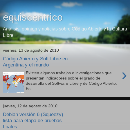
equiscentrico
Análisis, opinión y noticias sobre Código Abierto y la Cultura
Libre
viernes, 13 de agosto de 2010
Código Abierto y Soft Libre en
Argentina y el mundo
›
Existen algunos trabajos e investigaciones que
presentan indicadores sobre el grado de
desarrollo del Software Libre y de Código Abierto.
Es...
jueves, 12 de agosto de 2010
Debian versión 6 (Squeezy)
lista para etapa de pruebas
finales