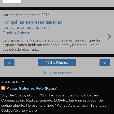
viernes, 6 de agosto de 2010
Por qué las empresas deberían
contratar entusiastas del
›
Código Abierto
La disposición al trabajo de equipo debe ser un valor que las
organizaciones debieran tener en cuenta ¿Cómo alguien en
posición de elegir un...
‹
›
Página Principal
Ver la versión web
ACERCA DE MÍ
Matías Gutiérrez Reto (Retux)
Soy DevOps/SysAdmin *NIX, Técnico en Electrónica, Lic. en
Comunicación. Radioaficionado: LU6ANE fan e investigador del
código abierto. He escrito el libro "Piensa Abierto: Una Historia del
Código Abierto y Libre"