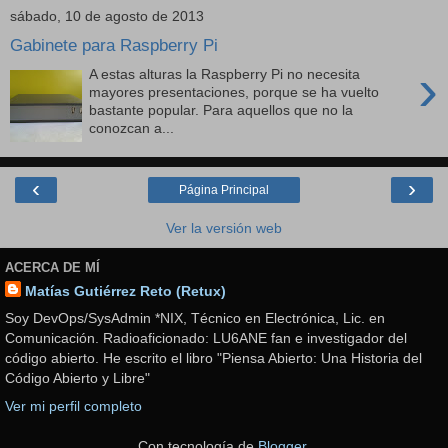
sábado, 10 de agosto de 2013
Gabinete para Raspberry Pi
›
A estas alturas la Raspberry Pi no necesita
mayores presentaciones, porque se ha vuelto
bastante popular. Para aquellos que no la
conozcan a...
‹
›
Página Principal
Ver la versión web
ACERCA DE MÍ
Matías Gutiérrez Reto (Retux)
Soy DevOps/SysAdmin *NIX, Técnico en Electrónica, Lic. en
Comunicación. Radioaficionado: LU6ANE fan e investigador del
código abierto. He escrito el libro "Piensa Abierto: Una Historia del
Código Abierto y Libre"
Ver mi perfil completo
Con tecnología de
Blogger
.