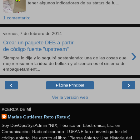
tener algunos indicadores de su status de fu...
1 comentario:
viernes, 7 de febrero de 2014
Crear un paquete DEB a partir
›
de código fuente "upstream"
Siempre lo dije y lo seguiré sosteniendo: una de las cosas que
mejor resumen la idea de belleza y eficiencia es el sistema de
empaquetamient...
‹
›
Página Principal
Ver la versión web
ACERCA DE MÍ
Matías Gutiérrez Reto (Retux)
Soy DevOps/SysAdmin *NIX, Técnico en Electrónica, Lic. en
Comunicación. Radioaficionado: LU6ANE fan e investigador del
código abierto. He escrito el libro "Piensa Abierto: Una Historia del