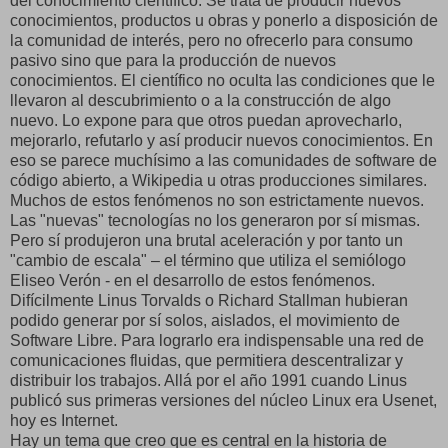
del conocimiento científico. Se trata de producir nuevos
conocimientos, productos u obras y ponerlo a disposición de
la comunidad de interés, pero no ofrecerlo para consumo
pasivo sino que para la producción de nuevos
conocimientos. El científico no oculta las condiciones que le
llevaron al descubrimiento o a la construcción de algo
nuevo. Lo expone para que otros puedan aprovecharlo,
mejorarlo, refutarlo y así producir nuevos conocimientos. En
eso se parece muchísimo a las comunidades de software de
código abierto, a Wikipedia u otras producciones similares.
Muchos de estos fenómenos no son estrictamente nuevos.
Las "nuevas" tecnologías no los generaron por sí mismas.
Pero sí produjeron una brutal aceleración y por tanto un
"cambio de escala" – el término que utiliza el semiólogo
Eliseo Verón - en el desarrollo de estos fenómenos.
Difícilmente Linus Torvalds o Richard Stallman hubieran
podido generar por sí solos, aislados, el movimiento de
Software Libre. Para lograrlo era indispensable una red de
comunicaciones fluidas, que permitiera descentralizar y
distribuir los trabajos. Allá por el año 1991 cuando Linus
publicó sus primeras versiones del núcleo Linux era Usenet,
hoy es Internet.
Hay un tema que creo que es central en la historia de