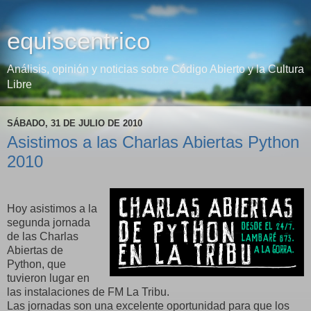
equiscentrico
Análisis, opinión y noticias sobre Código Abierto y la Cultura
Libre
SÁBADO, 31 DE JULIO DE 2010
Asistimos a las Charlas Abiertas Python
2010
Hoy asistimos a la
segunda jornada
de las Charlas
Abiertas de
Python, que
tuvieron lugar en
las instalaciones de FM La Tribu.
Las jornadas son una excelente oportunidad para que los