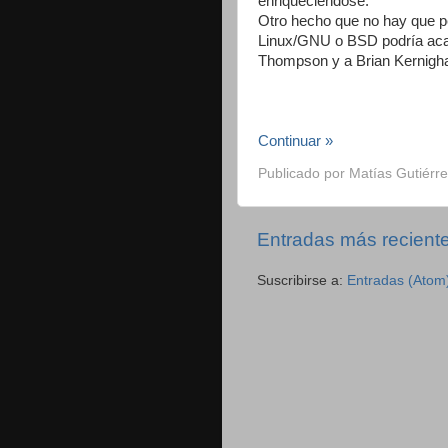
enriqueciéndose.
Otro hecho que no hay que p
Linux/GNU o BSD podría acaso
Thompson y a Brian Kernigh
Continuar »
Publicado por
Matías Gutiérre
Entradas más recient
Suscribirse a:
Entradas (Atom