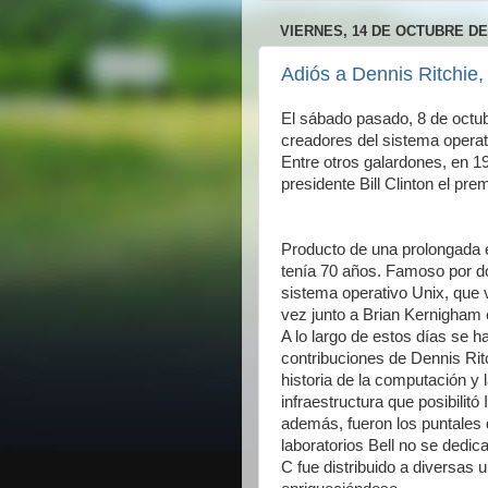
VIERNES, 14 DE OCTUBRE DE
Adiós a Dennis Ritchie,
El sábado pasado, 8 de octub
creadores del sistema operat
Entre otros galardones, en 1
presidente Bill Clinton el pr
Producto de una prolongada e
tenía 70 años. Famoso por d
sistema operativo Unix, que v
vez junto a Brian Kernigham 
A lo largo de estos días se 
contribuciones de Dennis Rit
historia de la computación y 
infraestructura que posibilit
además, fueron los puntales 
laboratorios Bell no se dedi
C fue distribuido a diversas 