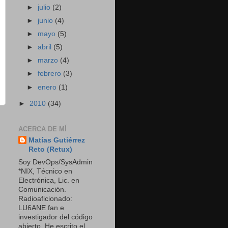
►
julio
(2)
►
junio
(4)
►
mayo
(5)
►
abril
(5)
►
marzo
(4)
►
febrero
(3)
►
enero
(1)
►
2010
(34)
ACERCA DE MÍ
Matías Gutiérrez
Reto (Retux)
Soy DevOps/SysAdmin
*NIX, Técnico en
Electrónica, Lic. en
Comunicación.
Radioaficionado:
LU6ANE fan e
investigador del código
abierto. He escrito el