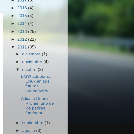
►
2017
(3)
►
2016
(4)
►
2015
(4)
►
2014
(4)
►
2013
(25)
►
2012
(21)
▼
2011
(35)
►
diciembre
(1)
►
noviembre
(4)
▼
octubre
(2)
BMW adoptaría
Linux en sus
futuros
automóviles
Adiós a Dennis
Ritchie, uno de
los padres
fundador...
►
septiembre
(1)
►
agosto
(3)