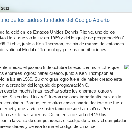
 2011
 uno de los padres fundador del Código Abierto
re falleció en los Estados Unidos Dennis Ritchie, uno de los
ivo Unix, que vio la luz en 1969 y del lenguaje de programación C.
999 Ritchie, junto a Ken Thomson, recibió de manos del entonces
emio National Medal of Technology por sus contribuciones.
nfermedad el pasado 8 de octubre falleció Dennis Ritchie que
os enormes logros: haber creado, junto a Ken Thompson el
io la luz en 1969. Su otro gran logro fue el de haber creado esta
en la creación del lenguaje de programación C.
han escrito muchísimas reseñas sobre los enormes logros y
chie. Sin dudas, Unix y C fueron mojones importantísimos en la
la tecnología. Porque, entre otras cosas podría decirse que fue la
ó Internet y que la viene sustentando desde hace años. Pero
de los sistemas abiertos. Como en la década del '70 los
caban a la venta de computadoras el código de Unix y el compilador
universidades y de esa forma el código de Unix fue