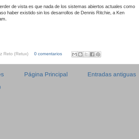
erder de vista es que nada de los sistemas abiertos actuales como
 haber existido sin los desarrollos de Dennis Ritchie, a Ken
am.
z Reto (Retux)
0 comentarios
es
Página Principal
Entradas antiguas
)