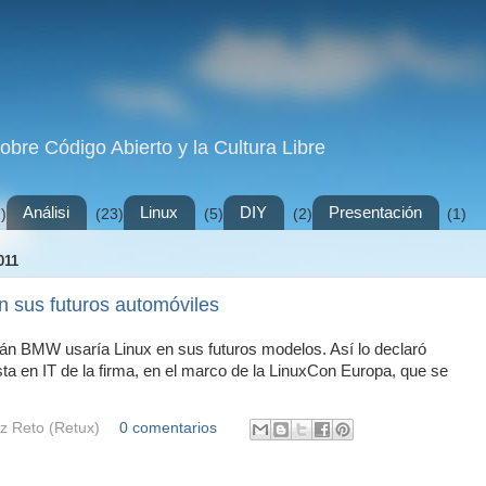
sobre Código Abierto y la Cultura Libre
Análisi
Linux
DIY
Presentación
)
(23)
(5)
(2)
(1)
011
 sus futuros automóviles
án BMW usaría Linux en sus futuros modelos. Así lo declaró
ta en IT de la firma, en el marco de la LinuxCon Europa, que se
z Reto (Retux)
0 comentarios