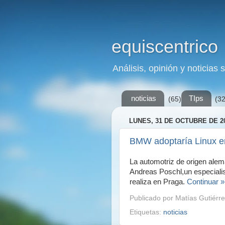
equiscentrico
Análisis, opinión y noticias 
noticias
TIps
(65)
(32
LUNES, 31 DE OCTUBRE DE 2
BMW adoptaría Linux en
La automotriz de origen alem
Andreas Poschl,un especialis
realiza en Praga.
Continuar »
Publicado por
Matías Gutiérre
Etiquetas:
noticias