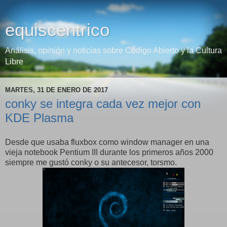
equiscentrico
Análisis, opinión y noticias sobre Código Abierto y la Cultura
Libre
MARTES, 31 DE ENERO DE 2017
conky se integra cada vez mejor con
KDE Plasma
Desde que usaba fluxbox como window manager en una
vieja notebook Pentium III durante los primeros años 2000
siempre me gustó conky o su antecesor, torsmo.