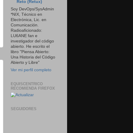
Reto (Retux)
Soy DevOps/SysAdmin
*NIX, Técnico en
Electrónica, Lic. en
Comunicación.
Radioaficionado:
LU6ANE fan e
investigador del código
abierto. He escrito el
libro "Piensa Abierto:
Una Historia del Código
Abierto y Libre"
Ver mi perfil completo
EQUISCENTRICO
RECOMIENDA FIREFOX
SEGUIDORES