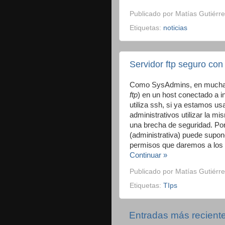
Publicado por
Matías Gutiérre
Etiquetas:
noticias
Servidor ftp seguro con
Como SysAdmins, en muchas 
ftp
) en un host conectado a i
utiliza ssh, si ya estamos u
administrativos utilizar la m
una brecha de seguridad. Por e
(administrativa) puede supon
permisos que daremos a los 
Continuar »
Publicado por
Matías Gutiérre
Etiquetas:
TIps
Entradas más recient