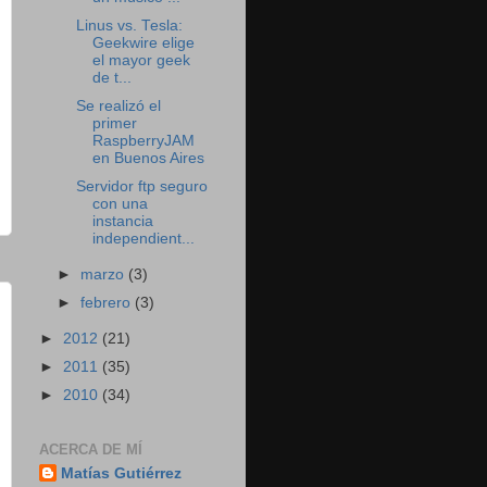
Linus vs. Tesla:
Geekwire elige
el mayor geek
de t...
Se realizó el
primer
RaspberryJAM
en Buenos Aires
Servidor ftp seguro
con una
instancia
independient...
►
marzo
(3)
►
febrero
(3)
►
2012
(21)
►
2011
(35)
►
2010
(34)
ACERCA DE MÍ
Matías Gutiérrez