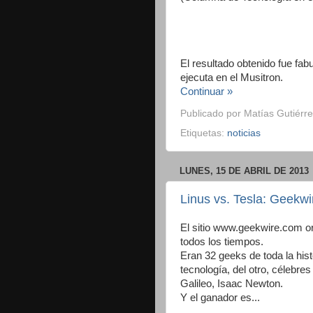
El resultado obtenido fue fab
ejecuta en el Musitron.
Continuar »
Publicado por
Matías Gutiérre
Etiquetas:
noticias
LUNES, 15 DE ABRIL DE 2013
Linus vs. Tesla: Geekwi
El sitio www.geekwire.com o
todos los tiempos.
Eran 32 geeks de toda la hist
tecnología, del otro, célebre
Galileo, Isaac Newton.
Y el ganador es...