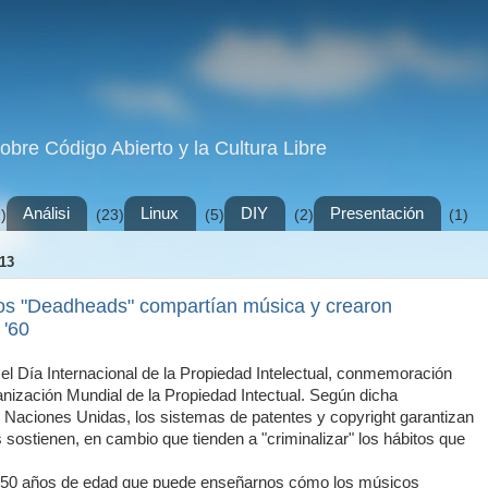
sobre Código Abierto y la Cultura Libre
Análisi
Linux
DIY
Presentación
)
(23)
(5)
(2)
(1)
13
s "Deadheads" compartían música y crearon
 '60
el Día Internacional de la Propiedad Intelectual, conmemoración
ización Mundial de la Propiedad Intectual. Según dicha
 Naciones Unidas, los sistemas de patentes y copyright garantizan
s sostienen, en cambio que tienden a "criminalizar" los hábitos que
i 50 años de edad que puede enseñarnos cómo los músicos