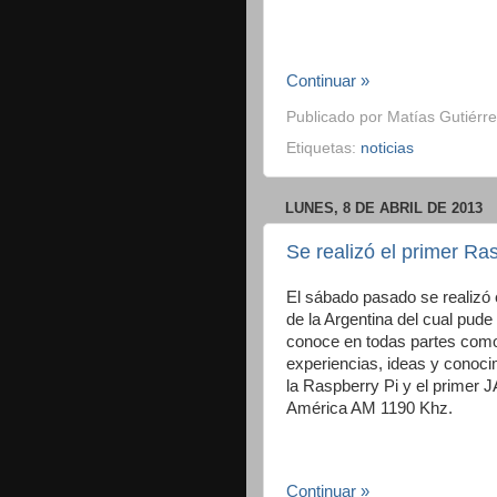
Continuar »
Publicado por
Matías Gutiérre
Etiquetas:
noticias
LUNES, 8 DE ABRIL DE 2013
Se realizó el primer R
El sábado pasado se realizó
de la Argentina del cual pude
conoce en todas partes como
experiencias, ideas y conoc
la Raspberry Pi y el primer 
América AM 1190 Khz.
Continuar »