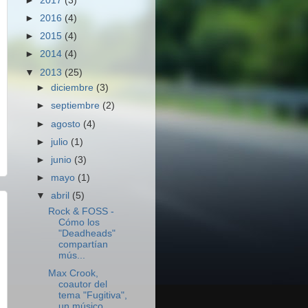
►
2017
(3)
►
2016
(4)
►
2015
(4)
►
2014
(4)
▼
2013
(25)
►
diciembre
(3)
►
septiembre
(2)
►
agosto
(4)
►
julio
(1)
►
junio
(3)
►
mayo
(1)
▼
abril
(5)
Rock & FOSS -
Cómo los
"Deadheads"
compartían
mús...
Max Crook,
coautor del
tema "Fugitiva",
un músico ...