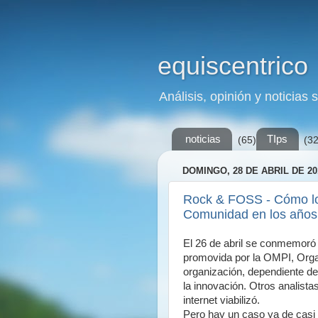
equiscentrico
Análisis, opinión y noticias 
noticias
TIps
(65)
(32
DOMINGO, 28 DE ABRIL DE 20
Rock & FOSS - Cómo lo
Comunidad en los años
El 26 de abril se conmemoró 
promovida por la OMPI, Organ
organización, dependiente de
la innovación. Otros analista
internet viabilizó.
Pero hay un caso ya de cas