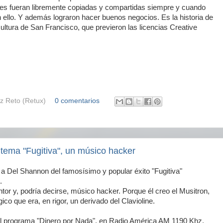
nes fueran libremente copiadas y compartidas siempre y cuando
n ello. Y además lograron hacer buenos negocios. Es la historia de
ultura de San Francisco, que previeron las licencias Creative
z Reto (Retux)
0 comentarios
tema "Fugitiva", un músico hacker
 a Del Shannon del famosísimo y popular éxito "Fugitiva"
.
or y, podría decirse, músico hacker. Porque él creo el Musitron,
ico que era, en rigor, un derivado del Clavioline.
l programa "Dinero por Nada", en Radio América AM 1190 Khz.