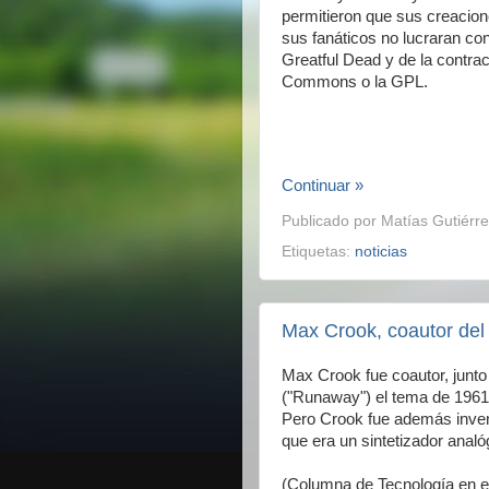
permitieron que sus creacio
sus fanáticos no lucraran co
Greatful Dead y de la contrac
Commons o la GPL.
Continuar »
Publicado por
Matías Gutiérre
Etiquetas:
noticias
Max Crook, coautor del 
Max Crook fue coautor, junto
("Runaway") el tema de 1961
Pero Crook fue además invent
que era un sintetizador analóg
(Columna de Tecnología en e