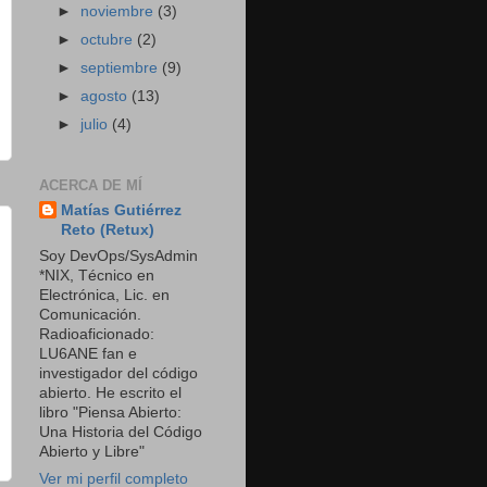
►
noviembre
(3)
►
octubre
(2)
►
septiembre
(9)
►
agosto
(13)
►
julio
(4)
ACERCA DE MÍ
Matías Gutiérrez
Reto (Retux)
Soy DevOps/SysAdmin
*NIX, Técnico en
Electrónica, Lic. en
Comunicación.
Radioaficionado:
LU6ANE fan e
investigador del código
abierto. He escrito el
libro "Piensa Abierto:
Una Historia del Código
Abierto y Libre"
Ver mi perfil completo