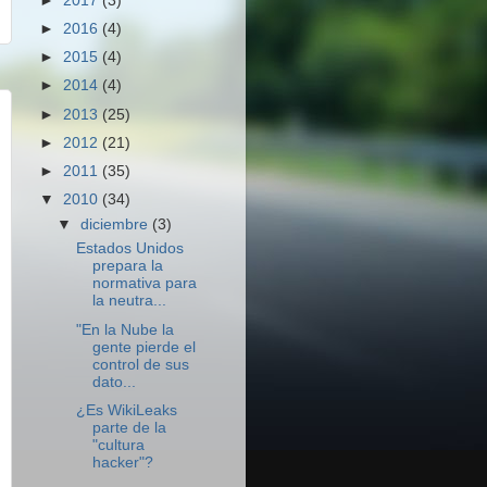
►
2017
(3)
►
2016
(4)
►
2015
(4)
►
2014
(4)
►
2013
(25)
►
2012
(21)
►
2011
(35)
▼
2010
(34)
▼
diciembre
(3)
Estados Unidos
prepara la
normativa para
la neutra...
"En la Nube la
gente pierde el
control de sus
dato...
¿Es WikiLeaks
parte de la
"cultura
hacker"?