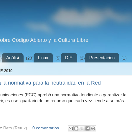
sobre Código Abierto y la Cultura Libre
Análisi
Linux
DIY
Presentación
)
(23)
(5)
(2)
(1)
E 2010
la normativa para la neutralidad en la Red
nicaciones (FCC) aprobó una normativa tendiente a garantizar la
ecir, es uso igualitario de un recurso que cada vez tiende a se más
z Reto (Retux)
0 comentarios