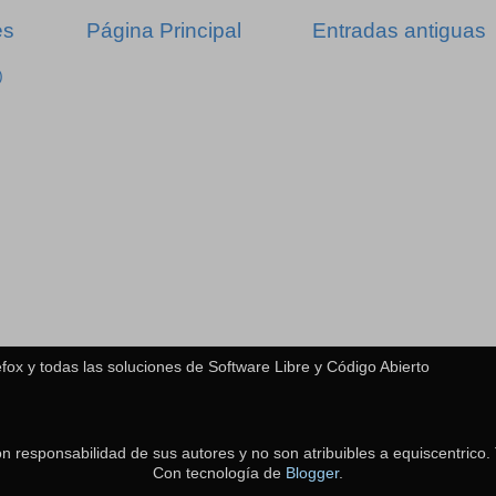
es
Página Principal
Entradas antiguas
)
fox y todas las soluciones de Software Libre y Código Abierto
on responsabilidad de sus autores y no son atribuibles a equiscentric
Con tecnología de
Blogger
.