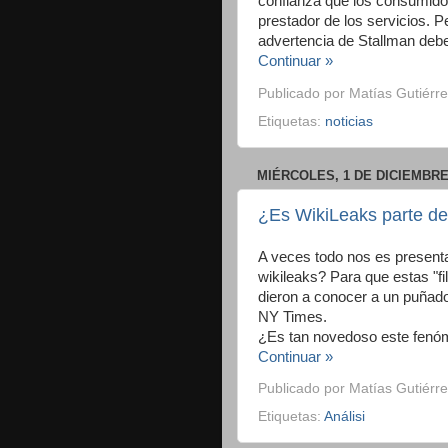
confianza que los consumido
prestador de los servicios. P
advertencia de Stallman deb
Continuar »
Publicado por
Matías Gutiérre
Etiquetas:
noticias
MIÉRCOLES, 1 DE DICIEMBRE
¿Es WikiLeaks parte de 
A veces todo nos es presen
wikileaks? Para que estas "fi
dieron a conocer a un puñado
NY Times.
¿Es tan novedoso este fenó
Continuar »
Publicado por
Matías Gutiérre
Etiquetas:
Análisi