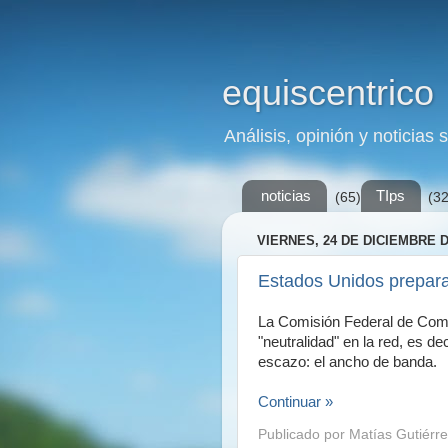
equiscentrico
Análisis, opinión y noticias 
noticias
TIps
(65)
(32
VIERNES, 24 DE DICIEMBRE D
Estados Unidos prepara 
La Comisión Federal de Comu
"neutralidad" en la red, es d
escazo: el ancho de banda.
Continuar »
Publicado por
Matías Gutiérre