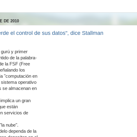
E DE 2010
rde el control de sus datos", dice Stallman
 gurú y primer
tido de la palabra-
 de la FSF (Free
señalando los
ada "computación en
l sistema operativo
os se almacenan en
implica un gran
que están
n servicios de
la nube".
delo dependa de la