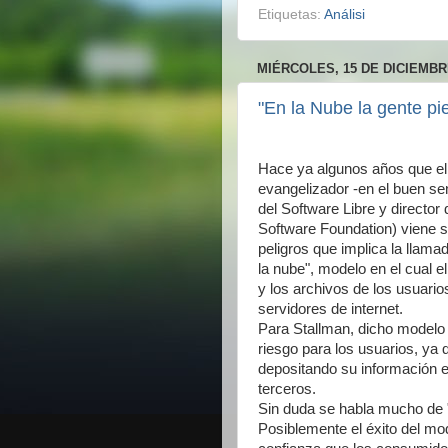
Etiquetas:
Análisi
MIÉRCOLES, 15 DE DICIEMBR
"En la Nube la gente pie
Hace ya algunos años que el
evangelizador -en el buen sen
del Software Libre y director
Software Foundation) viene 
peligros que implica la llam
la nube", modelo en el cual e
y los archivos de los usuari
servidores de internet.
Para Stallman, dicho modelo 
riesgo para los usuarios, ya 
depositando su información e
terceros.
Sin duda se habla mucho de "
Posiblemente el éxito del mo