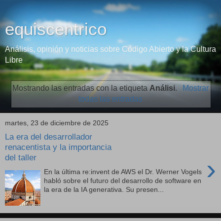
equiscentrico
Análisis, opinión y noticias sobre Código Abierto y la Cultura
Libre
Mostrando las entradas con la etiqueta
Análisi
.
Mostrar
todas las entradas
martes, 23 de diciembre de 2025
La era del desarrollador
renacentista y la importancia
del taller
›
En la última re:invent de AWS el Dr. Werner Vogels
habló sobre el futuro del desarrollo de software en
la era de la IA generativa. Su presen...