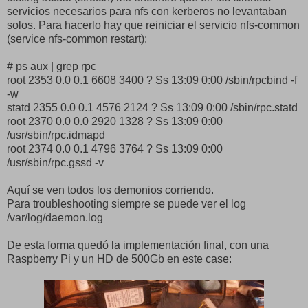
servicios necesarios para nfs con kerberos no levantaban
solos. Para hacerlo hay que reiniciar el servicio nfs-common
(service nfs-common restart):
# ps aux | grep rpc
root 2353 0.0 0.1 6608 3400 ? Ss 13:09 0:00 /sbin/rpcbind -f
-w
statd 2355 0.0 0.1 4576 2124 ? Ss 13:09 0:00 /sbin/rpc.statd
root 2370 0.0 0.0 2920 1328 ? Ss 13:09 0:00
/usr/sbin/rpc.idmapd
root 2374 0.0 0.1 4796 3764 ? Ss 13:09 0:00
/usr/sbin/rpc.gssd -v
Aquí se ven todos los demonios corriendo.
Para troubleshooting siempre se puede ver el log
/var/log/daemon.log
De esta forma quedó la implementación final, con una
Raspberry Pi y un HD de 500Gb en este case: