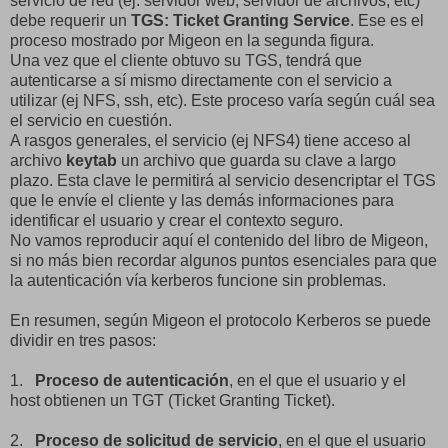
servicio de red (ej. servidor web, servidor de archivos, etc)
debe requerir un
TGS: Ticket Granting Service
. Ese es el
proceso mostrado por Migeon en la segunda figura.
Una vez que el cliente obtuvo su TGS, tendrá que
autenticarse a sí mismo directamente con el servicio a
utilizar (ej NFS, ssh, etc). Este proceso varía según cuál sea
el servicio en cuestión.
A rasgos generales, el servicio (ej NFS4) tiene acceso al
archivo
keytab
un archivo que guarda su clave a largo
plazo. Esta clave le permitirá al servicio desencriptar el TGS
que le envíe el cliente y las demás informaciones para
identificar el usuario y crear el contexto seguro.
No vamos reproducir aquí el contenido del libro de Migeon,
si no más bien recordar algunos puntos esenciales para que
la autenticación vía kerberos funcione sin problemas.
En resumen, según Migeon el protocolo Kerberos se puede
dividir en tres pasos:
1.
Proceso de autenticación
, en el que el usuario y el
host obtienen un TGT (Ticket Granting Ticket).
2.
Proceso de solicitud de servicio
, en el que el usuario