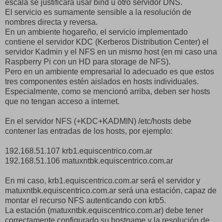
escala se justificará usar bind u otro servidor DNS.
El servicio es sumamente sensible a la resolución de
nombres directa y reversa.
En un ambiente hogareño, el servicio implementado
contiene el servidor KDC (Kerberos Distribution Center) el
servidor Kadmin y el NFS en un mismo host (en mi caso una
Raspberry Pi con un HD para storage de NFS).
Pero en un ambiente empresarial lo adecuado es que estos
tres componentes estén aislados en hosts individuales.
Especialmente, como se mencionó arriba, deben ser hosts
que no tengan acceso a internet.
En el servidor NFS (+KDC+KADMIN) /etc/hosts debe
contener las entradas de los hosts, por ejemplo:
192.168.51.107 krb1.equiscentrico.com.ar
192.168.51.106 matuxntbk.equiscentrico.com.ar
En mi caso, krb1.equiscentrico.com.ar será el servidor y
matuxntbk.equiscentrico.com.ar será una estación, capaz de
montar el recurso NFS autenticando con krb5.
La estación (matuxntbk.equiscentrico.com.ar) debe tener
correctamente configurado su hostname y la resolución de