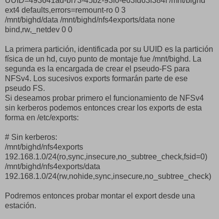
UUID=493641ad-bf73-45b2-93f0-e63fd63f384f /mnt/bighd
ext4 defaults,errors=remount-ro 0 3
/mnt/bighd/data /mnt/bighd/nfs4exports/data none
bind,rw,_netdev 0 0
La primera partición, identificada por su UUID es la partición
física de un hd, cuyo punto de montaje fue /mnt/bighd. La
segunda es la encargada de crear el pseudo-FS para
NFSv4. Los sucesivos exports formarán parte de ese
pseudo FS.
Si deseamos probar primero el funcionamiento de NFSv4
sin kerberos podemos entonces crear los exports de esta
forma en /etc/exports:
# Sin kerberos:
/mnt/bighd/nfs4exports
192.168.1.0/24(ro,sync,insecure,no_subtree_check,fsid=0)
/mnt/bighd/nfs4exports/data
192.168.1.0/24(rw,nohide,sync,insecure,no_subtree_check)
Podremos entonces probar montar el export desde una
estación.