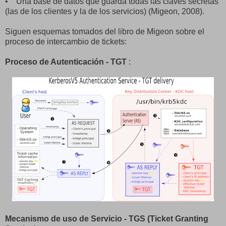
• Una base de datos que guarda todas las claves secretas
(las de los clientes y la de los servicios) (Migeon, 2008).
Siguen esquemas tomados del libro de Migeon sobre el
proceso de intercambio de tickets:
Proceso de Autenticación - TGT
:
Mecanismo de uso de Servicio - TGS (Ticket Granting