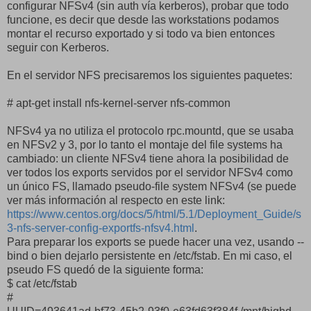
configurar NFSv4 (sin auth vía kerberos), probar que todo
funcione, es decir que desde las workstations podamos
montar el recurso exportado y si todo va bien entonces
seguir con Kerberos.
En el servidor NFS precisaremos los siguientes paquetes:
# apt-get install nfs-kernel-server nfs-common
NFSv4 ya no utiliza el protocolo rpc.mountd, que se usaba
en NFSv2 y 3, por lo tanto el montaje del file systems ha
cambiado: un cliente NFSv4 tiene ahora la posibilidad de
ver todos los exports servidos por el servidor NFSv4 como
un único FS, llamado pseudo-file system NFSv4 (se puede
ver más información al respecto en este link:
https://www.centos.org/docs/5/html/5.1/Deployment_Guide/s
3-nfs-server-config-exportfs-nfsv4.html
.
Para preparar los exports se puede hacer una vez, usando --
bind o bien dejarlo persistente en /etc/fstab. En mi caso, el
pseudo FS quedó de la siguiente forma:
$ cat /etc/fstab
#