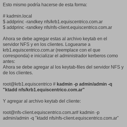
Esto mismo podría hacerse de esta forma:
# kadmin.local
$ addprinc -randkey nfs/krb1.equiscentrico.com.ar
$ addprinc -randkey nfs/nfs-client.equiscentrico.com.ar
Ahora se debe agregar estas al archivo keytab en el
servidor NFS y en los clientes. Loguearse a
krb1.equiscentrico.com.ar (reemplace con el que
corresponda) e inicializar el administrador kerberos como
antes:
Ahora se debe agregar al los keytab-files del servidor NFS y
de los clientes.
root@krb1.equiscentrico #
kadmin -p admin/admin -q
"ktadd nfs/krb1.equiscentrico.com.ar"
Y agregar al archivo keytab del cliente:
root@nfs-client.equiscentrico.com.ar# kadmin -p
admin/admin -q "ktadd nfs/nfs-client.equiscentrico.com.ar"