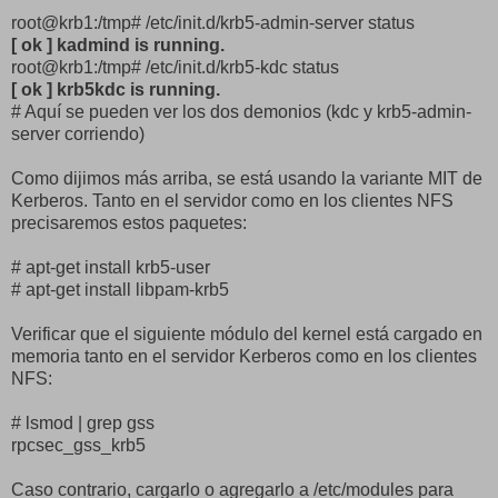
root@krb1:/tmp# /etc/init.d/krb5-admin-server status
[ ok ] kadmind is running.
root@krb1:/tmp# /etc/init.d/krb5-kdc status
[ ok ] krb5kdc is running.
# Aquí se pueden ver los dos demonios (kdc y krb5-admin-
server corriendo)
Como dijimos más arriba, se está usando la variante MIT de
Kerberos. Tanto en el servidor como en los clientes NFS
precisaremos estos paquetes:
# apt-get install krb5-user
# apt-get install libpam-krb5
Verificar que el siguiente módulo del kernel está cargado en
memoria tanto en el servidor Kerberos como en los clientes
NFS:
# lsmod | grep gss
rpcsec_gss_krb5
Caso contrario, cargarlo o agregarlo a /etc/modules para