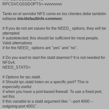
RPCSVCGSSDOPTS=-vvvvvvvvv
Tanto en el servidor NFS como en los clientes debe también
editarse
/etc/default/nfs-common
:
# If you do not set values for the NEED_ options, they will be
attempted
# autodetected; this should be sufficient for most people.
Valid alternatives
# for the NEED_ options are "yes" and "no".
# Do you want to start the statd daemon? It is not needed for
NFSv4.
NEED_STATD=
# Options for rpc.statd.
# Should rpc.statd listen on a specific port? This is
especially useful
# when you have a port-based firewall. To use a fixed port,
set this
# this variable to a statd argument like: "--port 4000 --
outgoing-port 4001".