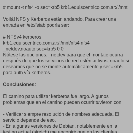
# mount -t nfs4 -o sec=krb5 krb1.equiscentrico.com.ar:/ /mnt
Voilà! NFS y Kerberos están andando. Para crear una
entrada en /etc/fstab podría ser:
# NFSv4 kerberos
krb1.equiscentrico.com.ar:/ /mnt/nfs4 nfs4
_netdev,noauto,sec=krb5 0 0
Nótese las opciones: _netdev para que el montaje ocurra
después de que los servicios de red estén activos, noauto si
deseamos que no se monte automáticamente y sec=krb5
para auth vía kerberos.
Conclusiones:
El camino para utilizar kerberos fue largo. Algunos
problemas que en el camino pueden ocurrir tuvieron con:
- Verificar siempre resolución de nombres adecuada. El
servicio depende de eso.
- En algunas versiones de Debian, notablemente en la
testing actual (stretch) me encontré que en los clientes