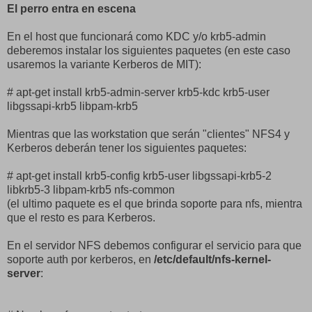
El perro entra en escena
En el host que funcionará como KDC y/o krb5-admin
deberemos instalar los siguientes paquetes (en este caso
usaremos la variante Kerberos de MIT):
# apt-get install krb5-admin-server krb5-kdc krb5-user
libgssapi-krb5 libpam-krb5
Mientras que las workstation que serán "clientes" NFS4 y
Kerberos deberán tener los siguientes paquetes:
# apt-get install krb5-config krb5-user libgssapi-krb5-2
libkrb5-3 libpam-krb5 nfs-common
(el ultimo paquete es el que brinda soporte para nfs, mientra
que el resto es para Kerberos.
En el servidor NFS debemos configurar el servicio para que
soporte auth por kerberos, en
/etc/default/nfs-kernel-
server
: