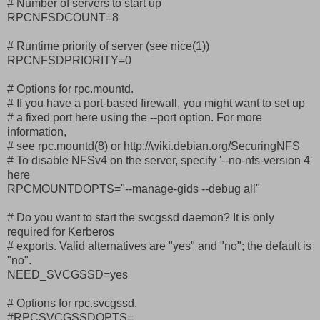
# Number of servers to start up
RPCNFSDCOUNT=8
# Runtime priority of server (see nice(1))
RPCNFSDPRIORITY=0
# Options for rpc.mountd.
# If you have a port-based firewall, you might want to set up
# a fixed port here using the --port option. For more
information,
# see rpc.mountd(8) or http://wiki.debian.org/SecuringNFS
# To disable NFSv4 on the server, specify '--no-nfs-version 4'
here
RPCMOUNTDOPTS="--manage-gids --debug all"
# Do you want to start the svcgssd daemon? It is only
required for Kerberos
# exports. Valid alternatives are "yes" and "no"; the default is
"no".
NEED_SVCGSSD=yes
# Options for rpc.svcgssd.
#RPCSVCGSSDOPTS=