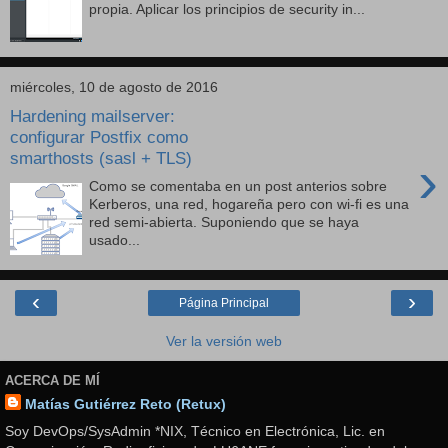
propia. Aplicar los principios de security in...
miércoles, 10 de agosto de 2016
Hardening mailserver:
configurar Postfix como
smarthosts (sasl + TLS)
›
Como se comentaba en un post anterios sobre
Kerberos, una red, hogareña pero con wi-fi es una
red semi-abierta. Suponiendo que se haya
usado...
‹
›
Página Principal
Ver la versión web
ACERCA DE MÍ
Matías Gutiérrez Reto (Retux)
Soy DevOps/SysAdmin *NIX, Técnico en Electrónica, Lic. en