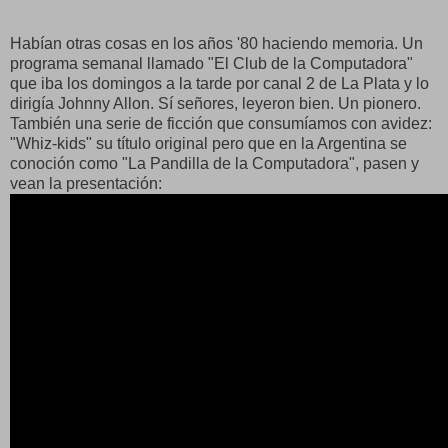
Habían otras cosas en los años '80 haciendo memoria. Un
programa semanal llamado "El Club de la Computadora"
que iba los domingos a la tarde por canal 2 de La Plata y lo
dirigía Johnny Allon. Sí señores, leyeron bien. Un pionero.
También una serie de ficción que consumíamos con avidez:
"Whiz-kids" su título original pero que en la Argentina se
conoción como "La Pandilla de la Computadora", pasen y
vean la presentación: