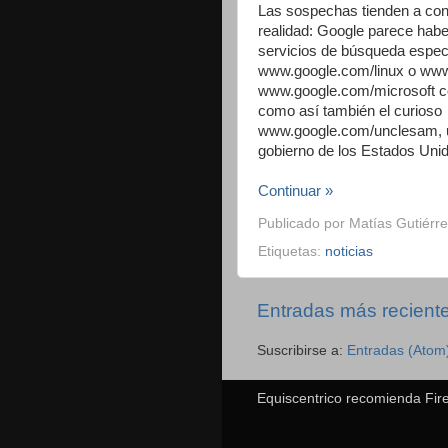
Las sospechas tienden a conf
realidad: Google parece habe
servicios de búsqueda especi
www.google.com/linux o www
www.google.com/microsoft co
como así también el curioso
www.google.com/unclesam, u
gobierno de los Estados Uni
Continuar »
Publicado por
Matías Gutiérre
Etiquetas:
noticias
Entradas más recient
Suscribirse a:
Entradas (Atom
Equiscentrico recomienda Fire