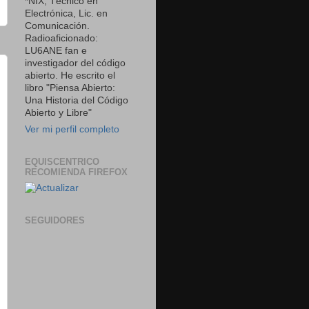
*NIX, Técnico en
Electrónica, Lic. en
Comunicación.
Radioaficionado:
LU6ANE fan e
investigador del código
abierto. He escrito el
libro "Piensa Abierto:
Una Historia del Código
Abierto y Libre"
Ver mi perfil completo
EQUISCENTRICO
RECOMIENDA FIREFOX
SEGUIDORES