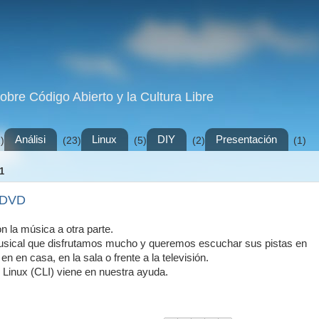
sobre Código Abierto y la Cultura Libre
Análisi
Linux
DIY
Presentación
)
(23)
(5)
(2)
(1)
1
 DVD
n la música a otra parte.
ical que disfrutamos mucho y queremos escuchar sus pistas en
n en casa, en la sala o frente a la televisión.
Linux (CLI) viene en nuestra ayuda.