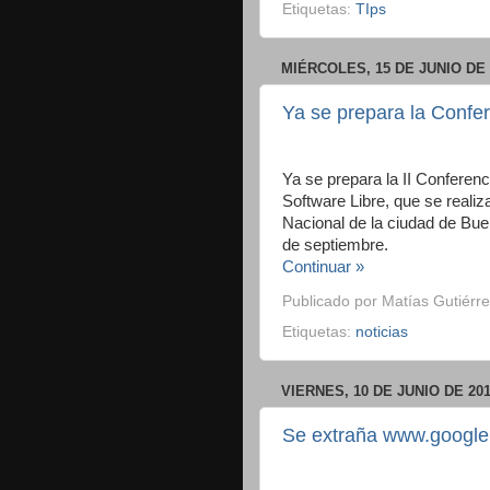
Etiquetas:
TIps
MIÉRCOLES, 15 DE JUNIO DE 
Ya se prepara la Confer
Ya se prepara la II Conferenc
Software Libre, que se realiza
Nacional de la ciudad de Bue
de septiembre.
Continuar »
Publicado por
Matías Gutiérre
Etiquetas:
noticias
VIERNES, 10 DE JUNIO DE 201
Se extraña www.google.c