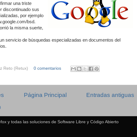
irmar una triste
r discontinuado sus
alizadas, por ejemplo
.google.com/bsd.
rrió la misma suerte,
n servicio de búsquedas especializadas en documentos del
dos.
z Reto (Retux)
0 comentarios
es
Página Principal
Entradas antiguas
)
fox y todas las soluciones de Software Libre y Código Abierto