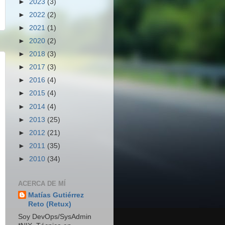
►
2023
(3)
►
2022
(2)
►
2021
(1)
►
2020
(2)
►
2018
(3)
►
2017
(3)
►
2016
(4)
►
2015
(4)
►
2014
(4)
►
2013
(25)
►
2012
(21)
►
2011
(35)
►
2010
(34)
ACERCA DE MÍ
Matías Gutiérrez
Reto (Retux)
Soy DevOps/SysAdmin