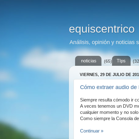
equiscentrico
Análisis, opinión y noticias 
noticias
TIps
(65)
(32
VIERNES, 29 DE JULIO DE 201
Cómo extraer audio de
Siempre resulta cómodo ir co
A veces tenemos un DVD mus
cualquier momento y no solo e
Como siempre la Consola de 
Continuar »