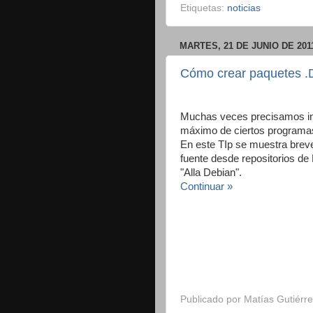
Etiquetas:
noticias
MARTES, 21 DE JUNIO DE 201
Cómo crear paquetes .D
Muchas veces precisamos ins
máximo de ciertos programas
En este TIp se muestra brev
fuente desde repositorios de 
"Alla Debian".
Continuar »
Publicado por
Matías Gutiérre