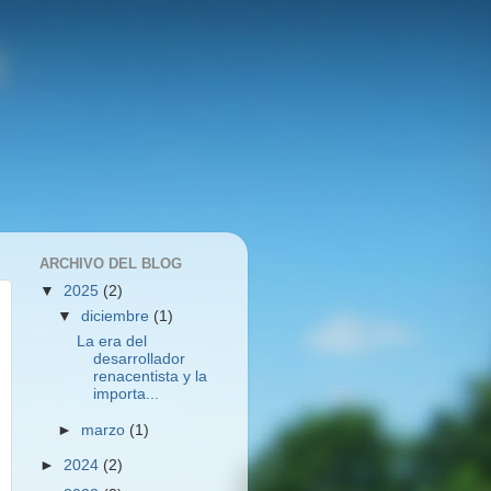
ARCHIVO DEL BLOG
▼
2025
(2)
▼
diciembre
(1)
La era del
desarrollador
renacentista y la
importa...
►
marzo
(1)
►
2024
(2)