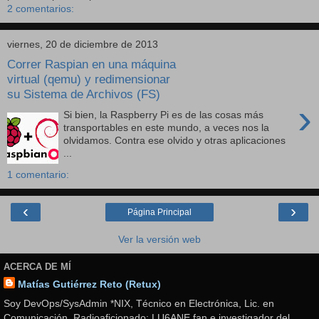
2 comentarios:
viernes, 20 de diciembre de 2013
Correr Raspian en una máquina
virtual (qemu) y redimensionar
su Sistema de Archivos (FS)
›
Si bien, la Raspberry Pi es de las cosas más
transportables en este mundo, a veces nos la
olvidamos. Contra ese olvido y otras aplicaciones
...
1 comentario:
‹
›
Página Principal
Ver la versión web
ACERCA DE MÍ
Matías Gutiérrez Reto (Retux)
Soy DevOps/SysAdmin *NIX, Técnico en Electrónica, Lic. en
Comunicación. Radioaficionado: LU6ANE fan e investigador del