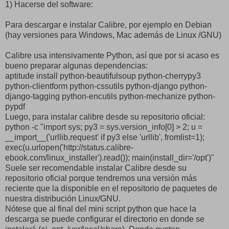
1) Hacerse del software:
Para descargar e instalar Calibre, por ejemplo en Debian
(hay versiones para Windows, Mac además de Linux /GNU)
Calibre usa intensivamente Python, así que por si acaso es
bueno preparar algunas dependencias:
aptitude install python-beautifulsoup python-cherrypy3
python-clientform python-cssutils python-django python-
django-tagging python-encutils python-mechanize python-
pypdf
Luego, para instalar calibre desde su repositorio oficial:
python -c "import sys; py3 = sys.version_info[0] > 2; u =
__import__('urllib.request' if py3 else 'urllib', fromlist=1);
exec(u.urlopen('http://status.calibre-
ebook.com/linux_installer').read()); main(install_dir='/opt')"
Suele ser recomendable instalar Calibre desde su
repositorio oficial porque tendremos una versión más
reciente que la disponible en el repositorio de paquetes de
nuestra distribución Linux/GNU.
Nótese que al final del mini script python que hace la
descarga se puede configurar el directorio en donde se