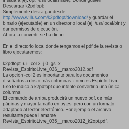
instalará (ej. opt, /usr/local/share). Donde gusten.
Descargar k2pdfopt:
Simplemente descargar desde
http://www.willus.com/k2pdfopt/download/
y guardar el
binario (ejecutable) en un directorio local (ej. /usr/local/bin) y
dar permisos de ejecución.
Ahora, a convertir se ha dicho:
En el directorio local donde tengamos el pdf de la revista o
libro ejecutaremos:
k2pdfopt -ui- -col 2 -j 0 -gs -x
Revista_EspiritoLivre_036__marco2012.pdf
La opción -col 2 es importante para los documentos
diseñados a dos o más columnas, como es Espírito Livre.
Eso le indica a k2pdfopt que intente convertir a una única
columna.
El comando de arriba producirá un nuevo pdf, de más
páginas y mayor tamaño en bytes, pero con un formato
adaptado al lector electrónico. Por ejemplo el archivo
resultante puede llamarse
Revista_EspiritoLivre_036__marco2012_k2opt.pdf.