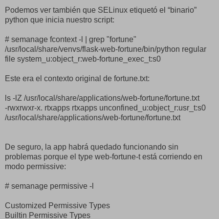
Podemos ver también que SELinux etiquetó el “binario”
python que inicia nuestro script:
# semanage fcontext -l | grep "fortune"
/usr/local/share/venvs/flask-web-fortune/bin/python regular
file system_u:object_r:web-fortune_exec_t:s0
Este era el contexto original de fortune.txt:
ls -lZ /usr/local/share/applications/web-fortune/fortune.txt
-rwxrwxr-x. rtxapps rtxapps unconfined_u:object_r:usr_t:s0
/usr/local/share/applications/web-fortune/fortune.txt
De seguro, la app habrá quedado funcionando sin
problemas porque el type web-fortune-t está corriendo en
modo permissive:
# semanage permissive -l
Customized Permissive Types
Builtin Permissive Types