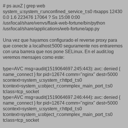
# ps auxZ | grep web
system_u:system_r:unconfined_service_t:s0 rtxapps 12430
0.0 1.6 223476 17064 ? Ss 15:08 0:00
/usr/local/share/venvs/flask-web-fortune/bin/python
/usr/local/share/applications/web-fortune/app.py
Una vez que hayamos configurado el reverse proxy para
que conecte a localhost:5000 seguramente nos entraremos
con una barrera que nos pone SELinux. En el audit.log
veremos mensajes como este:
type=AVC msg=audit(1519064697.245:443): avc: denied {
name_connect } for pid=12674 comm="nginx" dest=5000
scontext=system_u:system_r:httpd_t:s0
tcontext=system_u:object_r:commplex_main_port_t:s0
tclass=tcp_socket
type=AVC msg=audit(1519064697.246:444): avc: denied {
name_connect } for pid=12674 comm="nginx" dest=5000
scontext=system_u:system_r:httpd_t:s0
tcontext=system_u:object_r:commplex_main_port_t:s0
tclass=tcp_socket