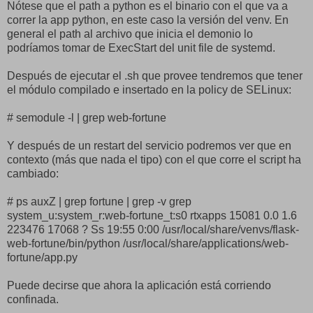
Nótese que el path a python es el binario con el que va a
correr la app python, en este caso la versión del venv. En
general el path al archivo que inicia el demonio lo
podríamos tomar de ExecStart del unit file de systemd.
Después de ejecutar el .sh que provee tendremos que tener
el módulo compilado e insertado en la policy de SELinux:
# semodule -l | grep web-fortune
Y después de un restart del servicio podremos ver que en
contexto (más que nada el tipo) con el que corre el script ha
cambiado:
# ps auxZ | grep fortune | grep -v grep
system_u:system_r:web-fortune_t:s0 rtxapps 15081 0.0 1.6
223476 17068 ? Ss 19:55 0:00 /usr/local/share/venvs/flask-
web-fortune/bin/python /usr/local/share/applications/web-
fortune/app.py
Puede decirse que ahora la aplicación está corriendo
confinada.