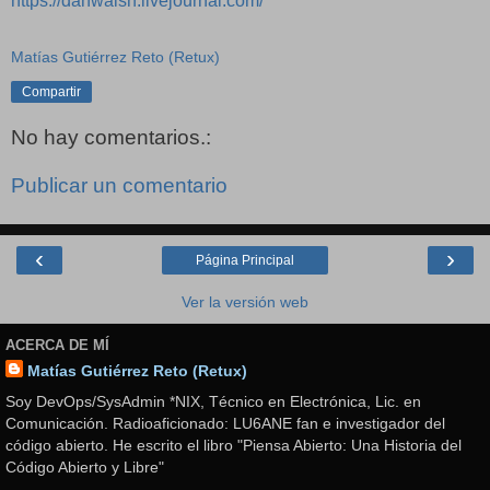
https://danwalsh.livejournal.com/
Matías Gutiérrez Reto (Retux)
Compartir
No hay comentarios.:
Publicar un comentario
‹
›
Página Principal
Ver la versión web
ACERCA DE MÍ
Matías Gutiérrez Reto (Retux)
Soy DevOps/SysAdmin *NIX, Técnico en Electrónica, Lic. en
Comunicación. Radioaficionado: LU6ANE fan e investigador del
código abierto. He escrito el libro "Piensa Abierto: Una Historia del
Código Abierto y Libre"