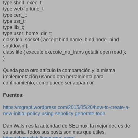
type shell_exec_t;
type web-fortune_t;
type cert_t;
type usr_t;
type lib_t;
type user_home_dir_t;
class tcp_socket { accept bind name_bind node_bind
shutdown };
class file { execute execute_no_trans getattr open read };
}
Queda para otro artículo la comparación y la misma
implementación usando otra herramienta para
confinamiento, como puede ser apparmor.
Fuentes
:
https://mgrepl.wordpress.com/2015/05/20/how-to-create-a-
new-initial-policy-using-sepolicy-generate-tool/
Dan Walsh es la autoridad de SELinux, la mejor doc es de
su autoría. Todos sus posts son más que útiles: