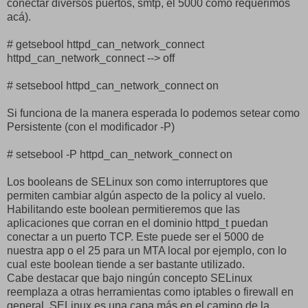
conectar diversos puertos, smtp, el 5000 como requerimos
acá).
# getsebool httpd_can_network_connect
httpd_can_network_connect --> off
# setsebool httpd_can_network_connect on
Si funciona de la manera esperada lo podemos setear como
Persistente (con el modificador -P)
# setsebool -P httpd_can_network_connect on
Los booleans de SELinux son como interruptores que
permiten cambiar algún aspecto de la policy al vuelo.
Habilitando este boolean permitieremos que las
aplicaciones que corran en el dominio httpd_t puedan
conectar a un puerto TCP. Este puede ser el 5000 de
nuestra app o el 25 para un MTA local por ejemplo, con lo
cual este boolean tiende a ser bastante utilizado.
Cabe destacar que bajo ningún concepto SELinux
reemplaza a otras herramientas como iptables o firewall en
general. SELinux es una capa más en el camino de la