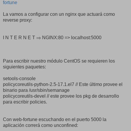
fortune
La vamos a configurar con un nginx que actuará como
reverse proxy:
I N T E R N E T ⇒ NGINX:80 => localhost:5000
Para escribir nuestro módulo CentOS se requieren los
siguientes paquetes:
setools-console
policycoreutils-python-2.5-17.1.el7 // Este último provee el
binario para /usr/sbin/semanage
policycoreutils-devel // este provee los pkg de desarrollo
para escribir policies.
Con web-fortune escuchando en el puerto 5000 la
aplicación correrá como unconfined: