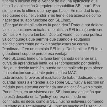
tutorial o incluso con el vendor de alguna aplicación que
diga "La aplicación X requiere deshabilitar SELinux". Eso
siempre es lo último que hay que hacer. En realidad lo que
eso quiere decir el vendor Y no tiene idea acerca de cómo
hacer que su app funcione con SELinux.
¿Por qué deshabilitarlo es la peor idea? Porque por defecto
las distribuciones actuales que utilizan SELinux (puede ser
Centos o RH pero también Debian) vienen con una política
ya configurada que permite que cuando ejecutamos
aplicaciones como nginx o apache estas ya corran
"confinadas" en un dominio SELinux. Deshabilitar SELinux
globalment supone perder esa ventaja.
Pero SELinux tiene una fama bien ganada de tener una
curva de aprendizaje lenta, de ser complicado por demás.
Hay que decirlo también, puede ser complicado pero ofrece
una solución sumamente potente para MAC.
Este artículo, breve es el resultado de haber dedicado unas
cuantas horas a entender algo sobre SELinux y a escribir un
módulo para ejecutar confinada una aplicación web simple.
Por defecto, en un sistema con SELinux una apliación que
no está descrita en la "policy" correra en modo no-
confinado, es decir, como si SELinux no estuviera corriendo.
Es cierto que actualmente SELinux es mucho más sencillo