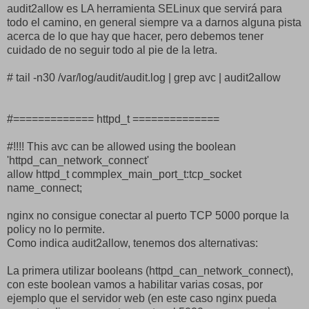
audit2allow es LA herramienta SELinux que servirá para
todo el camino, en general siempre va a darnos alguna pista
acerca de lo que hay que hacer, pero debemos tener
cuidado de no seguir todo al pie de la letra.
# tail -n30 /var/log/audit/audit.log | grep avc | audit2allow
#============= httpd_t ==============
#!!!! This avc can be allowed using the boolean
'httpd_can_network_connect'
allow httpd_t commplex_main_port_t:tcp_socket
name_connect;
nginx no consigue conectar al puerto TCP 5000 porque la
policy no lo permite.
Como indica audit2allow, tenemos dos alternativas:
La primera utilizar booleans (httpd_can_network_connect),
con este boolean vamos a habilitar varias cosas, por
ejemplo que el servidor web (en este caso nginx pueda