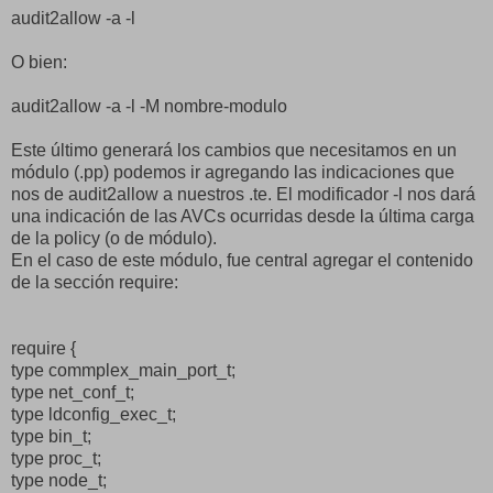
audit2allow -a -l
O bien:
audit2allow -a -l -M nombre-modulo
Este último generará los cambios que necesitamos en un
módulo (.pp) podemos ir agregando las indicaciones que
nos de audit2allow a nuestros .te. El modificador -l nos dará
una indicación de las AVCs ocurridas desde la última carga
de la policy (o de módulo).
En el caso de este módulo, fue central agregar el contenido
de la sección require:
require {
type commplex_main_port_t;
type net_conf_t;
type ldconfig_exec_t;
type bin_t;
type proc_t;
type node_t;