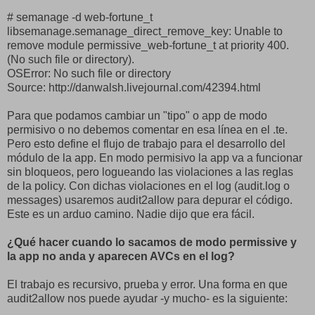
# semanage -d web-fortune_t
libsemanage.semanage_direct_remove_key: Unable to
remove module permissive_web-fortune_t at priority 400.
(No such file or directory).
OSError: No such file or directory
Source: http://danwalsh.livejournal.com/42394.html
Para que podamos cambiar un "tipo" o app de modo
permisivo o no debemos comentar en esa línea en el .te.
Pero esto define el flujo de trabajo para el desarrollo del
módulo de la app. En modo permisivo la app va a funcionar
sin bloqueos, pero logueando las violaciones a las reglas
de la policy. Con dichas violaciones en el log (audit.log o
messages) usaremos audit2allow para depurar el código.
Este es un arduo camino. Nadie dijo que era fácil.
¿Qué hacer cuando lo sacamos de modo permissive y
la app no anda y aparecen AVCs en el log?
El trabajo es recursivo, prueba y error. Una forma en que
audit2allow nos puede ayudar -y mucho- es la siguiente: