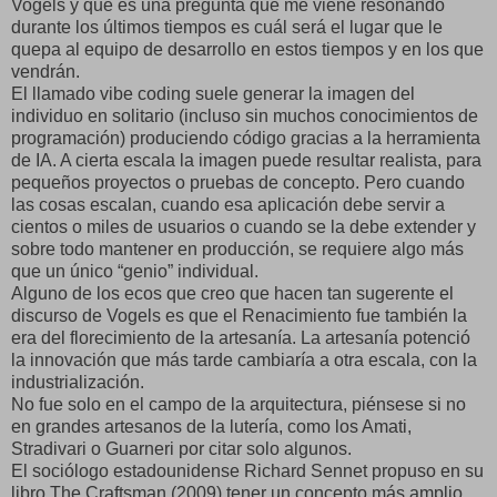
Vogels y que es una pregunta que me viene resonando
durante los últimos tiempos es cuál será el lugar que le
quepa al equipo de desarrollo en estos tiempos y en los que
vendrán.
El llamado vibe coding suele generar la imagen del
individuo en solitario (incluso sin muchos conocimientos de
programación) produciendo código gracias a la herramienta
de IA. A cierta escala la imagen puede resultar realista, para
pequeños proyectos o pruebas de concepto. Pero cuando
las cosas escalan, cuando esa aplicación debe servir a
cientos o miles de usuarios o cuando se la debe extender y
sobre todo mantener en producción, se requiere algo más
que un único “genio” individual.
Alguno de los ecos que creo que hacen tan sugerente el
discurso de Vogels es que el Renacimiento fue también la
era del florecimiento de la artesanía. La artesanía potenció
la innovación que más tarde cambiaría a otra escala, con la
industrialización.
No fue solo en el campo de la arquitectura, piénsese si no
en grandes artesanos de la lutería, como los Amati,
Stradivari o Guarneri por citar solo algunos.
El sociólogo estadounidense Richard Sennet propuso en su
libro The Craftsman (2009) tener un concepto más amplio