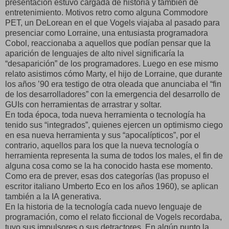
presentación estuvo cargada de historia y también de
entretenimiento. Motivos retro como alguna Commodore
PET, un DeLorean en el que Vogels viajaba al pasado para
presenciar como Lorraine, una entusiasta programadora
Cobol, reaccionaba a aquellos que podían pensar que la
aparición de lenguajes de alto nivel significaría la
“desaparición” de los programadores. Luego en ese mismo
relato asistimos cómo Marty, el hijo de Lorraine, que durante
los años ’90 era testigo de otra oleada que anunciaba el “fin
de los desarrolladores” con la emergencia del desarrollo de
GUIs con herramientas de arrastrar y soltar.
En toda época, toda nueva herramienta o tecnología ha
tenido sus “integrados”, quienes ejercen un optimismo ciego
en esa nueva herramienta y sus “apocalípticos”, por el
contrario, aquellos para los que la nueva tecnología o
herramienta representa la suma de todos los males, el fin de
alguna cosa como se la ha conocido hasta ese momento.
Como era de prever, esas dos categorías (las propuso el
escritor italiano Umberto Eco en los años 1960), se aplican
también a la IA generativa.
En la historia de la tecnología cada nuevo lenguaje de
programación, como el relato ficcional de Vogels recordaba,
tuvo sus impulsores o sus detractores. En algún punto la