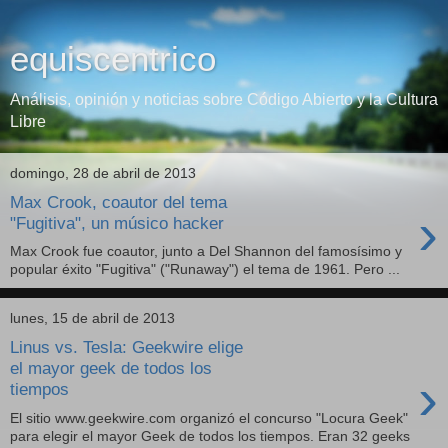
equiscentrico
Análisis, opinión y noticias sobre Código Abierto y la Cultura
Libre
domingo, 28 de abril de 2013
Max Crook, coautor del tema
›
"Fugitiva", un músico hacker
Max Crook fue coautor, junto a Del Shannon del famosísimo y
popular éxito "Fugitiva" ("Runaway") el tema de 1961. Pero ...
lunes, 15 de abril de 2013
Linus vs. Tesla: Geekwire elige
el mayor geek de todos los
›
tiempos
El sitio www.geekwire.com organizó el concurso "Locura Geek"
para elegir el mayor Geek de todos los tiempos. Eran 32 geeks