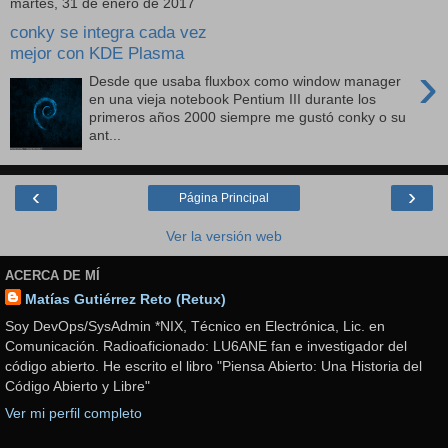
martes, 31 de enero de 2017
conky se integra cada vez
mejor con KDE Plasma
›
Desde que usaba fluxbox como window manager
en una vieja notebook Pentium III durante los
primeros años 2000 siempre me gustó conky o su
ant...
‹
›
Página Principal
Ver la versión web
ACERCA DE MÍ
Matías Gutiérrez Reto (Retux)
Soy DevOps/SysAdmin *NIX, Técnico en Electrónica, Lic. en
Comunicación. Radioaficionado: LU6ANE fan e investigador del
código abierto. He escrito el libro "Piensa Abierto: Una Historia del
Código Abierto y Libre"
Ver mi perfil completo