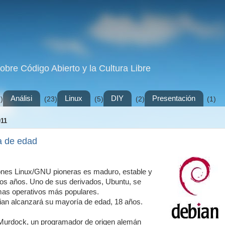
sobre Código Abierto y la Cultura Libre
Análisi
Linux
DIY
Presentación
)
(23)
(5)
(2)
(1)
11
a de edad
iones Linux/GNU pioneras es maduro, estable y
s años. Uno de sus derivados, Ubuntu, se
emas operativos más populares.
ian alcanzará su mayoría de edad, 18 años.
 Murdock, un programador de origen alemán