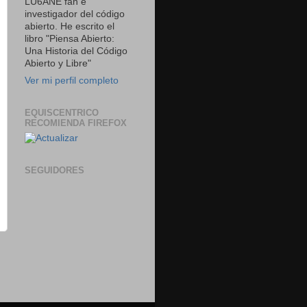
LU6ANE fan e
investigador del código
abierto. He escrito el
libro "Piensa Abierto:
Una Historia del Código
Abierto y Libre"
Ver mi perfil completo
EQUISCENTRICO
RECOMIENDA FIREFOX
SEGUIDORES