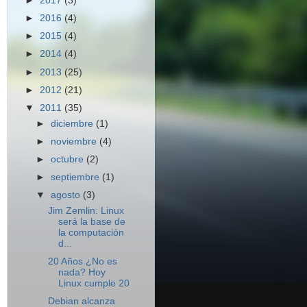
►
2017
(3)
►
2016
(4)
►
2015
(4)
►
2014
(4)
►
2013
(25)
►
2012
(21)
▼
2011
(35)
►
diciembre
(1)
►
noviembre
(4)
►
octubre
(2)
►
septiembre
(1)
▼
agosto
(3)
Jim Zemlin: Linux
será la base de
la computación
d...
20 Años ¿No es
nada? Hoy
Linux cumple 20
Debian alcanza