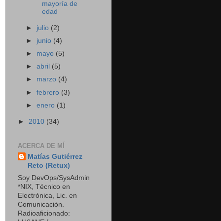
mayoría de
edad
►
julio
(2)
►
junio
(4)
►
mayo
(5)
►
abril
(5)
►
marzo
(4)
►
febrero
(3)
►
enero
(1)
►
2010
(34)
ACERCA DE MÍ
Matías Gutiérrez
Reto (Retux)
Soy DevOps/SysAdmin
*NIX, Técnico en
Electrónica, Lic. en
Comunicación.
Radioaficionado: