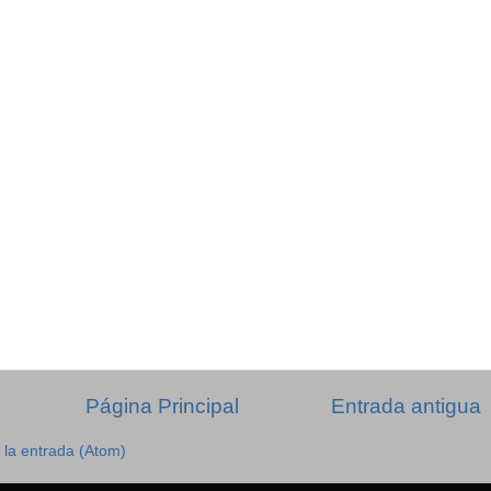
Página Principal
Entrada antigua
 la entrada (Atom)