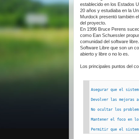
establecido en los Estados U
20 años y estudiaba en la Uni
Murdock presentó también el 
del proyecto.
En 1996 Bruce Perens sucedi
como Ean Schuessler propusi
comunidad del software libre.
Software Libre que son un co
abierto y libre o no lo es.
Los principales puntos del c
Asegurar que el sistem
Devolver las mejoras a
No ocultar los problem
Mantener el foco en lo
Permitir que el sistem