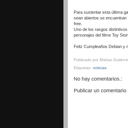
Para sustentar esta última ga
sean abiertos se encuentran 
free.
Uno de los rasgos distintivo
personajes del filme Toy Stor
Feliz Cumpleaños Debian y 
Publicado por
Matías Gutiérre
Etiquetas:
noticias
No hay comentarios.:
Publicar un comentario