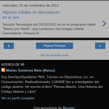
miércoles, 21 de noviembre de 2012
Algunos sólidos se desvanecen
›
en el aire
Sección Tecnología del 18/10/2012 en en el programa radial
"Dinero por Nada", que conducen mis amigos Julieta
Camandone, Horacio R...
‹
›
Página Principal
Ver la versión web
ACERCA DE MÍ
Matías Gutiérrez Reto (Retux)
Soy DevOps/SysAdmin *NIX, Técnico en Electrónica, Lic. en
Comunicación. Radioaficionado: LU6ANE fan e investigador del
código abierto. He escrito el libro "Piensa Abierto: Una Historia del
Código Abierto y Libre"
Ver mi perfil completo
Con tecnología de
Blogger
.