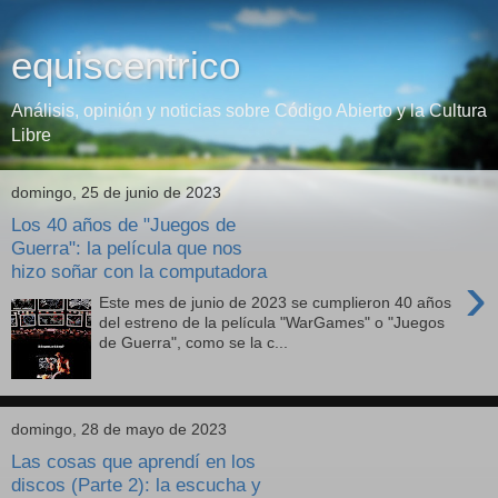
equiscentrico
Análisis, opinión y noticias sobre Código Abierto y la Cultura
Libre
domingo, 25 de junio de 2023
Los 40 años de "Juegos de
Guerra": la película que nos
hizo soñar con la computadora
›
Este mes de junio de 2023 se cumplieron 40 años
del estreno de la película "WarGames" o "Juegos
de Guerra", como se la c...
domingo, 28 de mayo de 2023
Las cosas que aprendí en los
discos (Parte 2): la escucha y