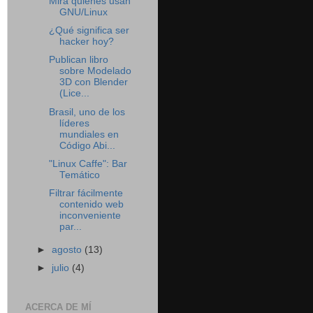
Mira quiénes usan
GNU/Linux
¿Qué significa ser
hacker hoy?
Publican libro
sobre Modelado
3D con Blender
(Lice...
Brasil, uno de los
líderes
mundiales en
Código Abi...
"Linux Caffe": Bar
Temático
Filtrar fácilmente
contenido web
inconveniente
par...
►
agosto
(13)
►
julio
(4)
ACERCA DE MÍ