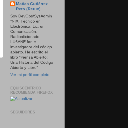
Matías Gutiérrez
Reto (Retux)
Soy DevOps/SysAdmin
*NIX, Técnico en
Electrónica, Lic. en
Comunicación.
Radioaficionado:
LU6ANE fan e
investigador del código
abierto. He escrito el
libro "Piensa Abierto:
Una Historia del Código
Abierto y Libre"
Ver mi perfil completo
EQUISCENTRICO
RECOMIENDA FIREFOX
SEGUIDORES