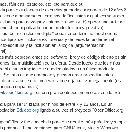
nas, fábricas, estudios, etc, etc para que su
icada para estudiantes de escuelas primarias, menores de 12 años?
 tiende a pensarse en términos de "inclusión digital" como si eso
abilidades para navegar y entender la web y (b) operar una suite de
 general monopolizado por un producto caro y privativo).
 así como "inclusión digital" debe ser un término mucho más
ios tipos de "inclusiones" previas y de base: la fundamental
cto-escritura y la inclusión en la lógica (argumentación,
al).
as más sobresalientes del software libre y de código abierto es sin
iones. La multiplicación de la oferta. Desde luego, que los niños
de oficina no implica que queden atados a un único producto
vo. Se trata de que aprendan y puedan crear procedimientos
icar a la suite que prefieran y que elijan utilizar legalmente (es
ninguna copia pirata).
/wiki.ooo4kids.org
) es una gran contribución en ese sentido. Se
ada para ser utilizada por niños de entre 7 y 12 años. Es un
sociación
Educoo.org
ligado a su vez al proyecto "OpenOffice.org
penOffice y fue concebido para que resulte más práctico y simple
ela primaria. Tiene versiones para GNU/Linux, Mac y Windows.