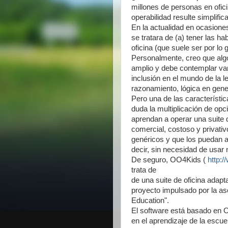
millones de personas en ofici
operabilidad resulte simplif
En la actualidad en ocasiones
se tratara de (a) tener las h
oficina (que suele ser por lo
Personalmente, creo que algo
amplio y debe contemplar var
inclusión en el mundo de la le
razonamiento, lógica en gener
Pero una de las característic
duda la multiplicación de opc
aprendan a operar una suite 
comercial, costoso y privati
genéricos y que los puedan apl
decir, sin necesidad de usar 
De seguro, OO4Kids (
http:/
trata de
de una suite de oficina adapt
proyecto impulsado por la a
Education".
El software está basado en O
en el aprendizaje de la escu