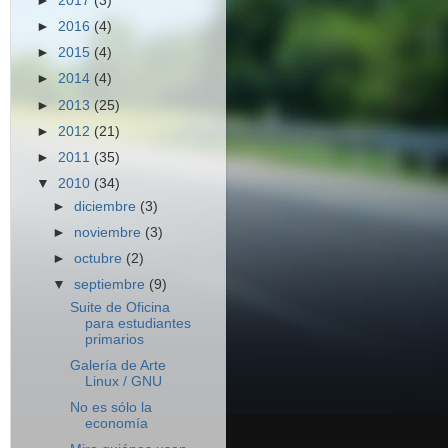
►
2017
(3)
►
2016
(4)
►
2015
(4)
►
2014
(4)
►
2013
(25)
►
2012
(21)
►
2011
(35)
▼
2010
(34)
►
diciembre
(3)
►
noviembre
(3)
►
octubre
(2)
▼
septiembre
(9)
Suite de Oficina
para estudiantes
primarios
Galería de Arte
Linux / GNU
No es sólo la
economía