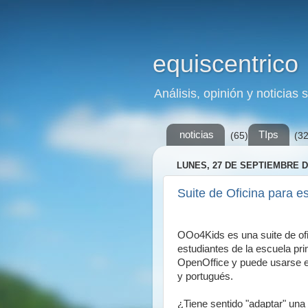
equiscentrico
Análisis, opinión y noticias 
noticias
TIps
(65)
(32
LUNES, 27 DE SEPTIEMBRE D
Suite de Oficina para e
OOo4Kids es una suite de ofi
estudiantes de la escuela pri
OpenOffice y puede usarse en
y portugués.
¿Tiene sentido "adaptar" una 