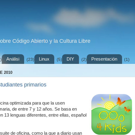
sobre Código Abierto y la Cultura Libre
Análisi
Linux
DIY
Presentación
)
(23)
(5)
(2)
(1)
E 2010
studiantes primarios
cina optimizada para que la usen
maria, de entre 7 y 12 años. Se basa en
 13 lenguas diferentes, entre ellas, español
suite de oficina, como la que a diario usan