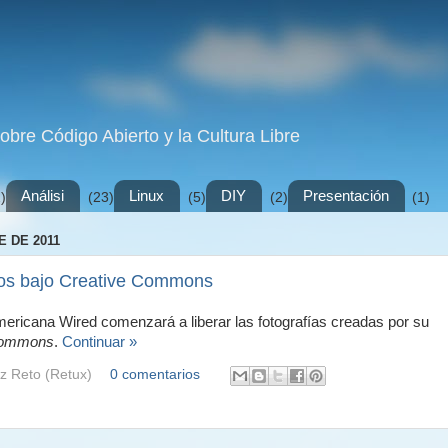
sobre Código Abierto y la Cultura Libre
Análisi
Linux
DIY
Presentación
)
(23)
(5)
(2)
(1)
 DE 2011
otos bajo Creative Commons
americana Wired comenzará a liberar las fotografías creadas por su
Commons
.
Continuar »
z Reto (Retux)
0 comentarios