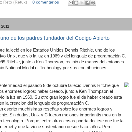
z Reto (Retux)
0 comentarios
 2011
 uno de los padres fundador del Código Abierto
re falleció en los Estados Unidos Dennis Ritchie, uno de los
ivo Unix, que vio la luz en 1969 y del lenguaje de programación C.
999 Ritchie, junto a Ken Thomson, recibió de manos del entonces
emio National Medal of Technology por sus contribuciones.
nfermedad el pasado 8 de octubre falleció Dennis Ritchie que
os enormes logros: haber creado, junto a Ken Thompson el
io la luz en 1969. Su otro gran logro fue el de haber creado esta
en la creación del lenguaje de programación C.
han escrito muchísimas reseñas sobre los enormes logros y
chie. Sin dudas, Unix y C fueron mojones importantísimos en la
la tecnología. Porque, entre otras cosas podría decirse que fue la
ó Internet y que la viene sustentando desde hace años. Pero