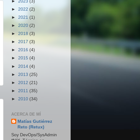
►
2023
(3)
►
2022
(2)
►
2021
(1)
►
2020
(2)
►
2018
(3)
►
2017
(3)
►
2016
(4)
►
2015
(4)
►
2014
(4)
►
2013
(25)
►
2012
(21)
►
2011
(35)
►
2010
(34)
ACERCA DE MÍ
Matías Gutiérrez
Reto (Retux)
Soy DevOps/SysAdmin