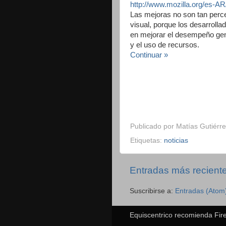
http://www.mozilla.org/es-AR/
Las mejoras no son tan perce
visual, porque los desarroll
en mejorar el desempeño gen
y el uso de recursos.
Continuar »
Publicado por
Matías Gutiérre
Etiquetas:
noticias
Entradas más recient
Suscribirse a:
Entradas (Atom
Equiscentrico recomienda Fire