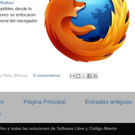
firefox/
ptibles desde lo
adores se enfocaron
eral del navegador
z Reto (Retux)
0 comentarios
es
Página Principal
Entradas antiguas
)
fox y todas las soluciones de Software Libre y Código Abierto