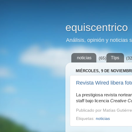
equiscentrico
Análisis, opinión y noticias 
noticias
TIps
(65)
(32
MIÉRCOLES, 9 DE NOVIEMBRE
Revista Wired libera f
La prestigiosa revista norte
staff bajo licencia
Creative 
Publicado por
Matías Gutiérre
Etiquetas:
noticias