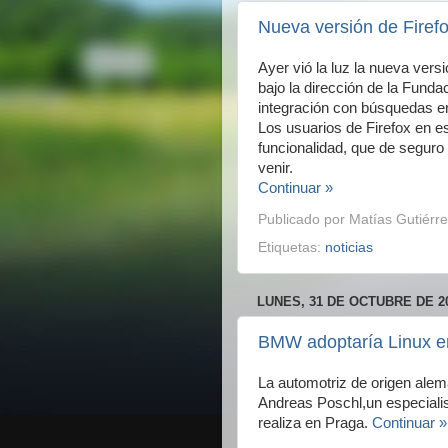
Nueva versión de Firefo
Ayer vió la luz la nueva vers
bajo la dirección de la Funda
integración con búsquedas en 
Los usuarios de Firefox en 
funcionalidad, que de seguro
venir.
Continuar »
Publicado por
Matías Gutiérre
Etiquetas:
noticias
LUNES, 31 DE OCTUBRE DE 2
BMW adoptaría Linux en
La automotriz de origen alem
Andreas Poschl,un especialis
realiza en Praga.
Continuar »