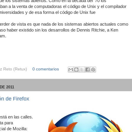
de los sistemas abiertos. Como en la década del '70 los
caban a la venta de computadoras el código de Unix y el compilador
universidades y de esa forma el código de Unix fue
erder de vista es que nada de los sistemas abiertos actuales como
 haber existido sin los desarrollos de Dennis Ritchie, a Ken
am.
z Reto (Retux)
0 comentarios
DE 2011
ón de Firefox
stá en las calles.
sta para
ial de Mozilla: