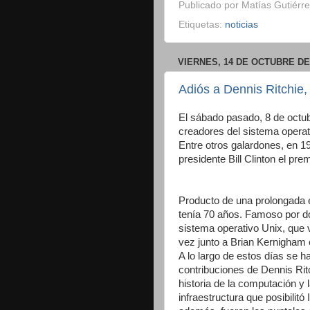
Publicado por
Matías Gutiérre
Etiquetas:
noticias
VIERNES, 14 DE OCTUBRE DE
Adiós a Dennis Ritchie,
El sábado pasado, 8 de octub
creadores del sistema operat
Entre otros galardones, en 1
presidente Bill Clinton el pr
Producto de una prolongada e
tenía 70 años. Famoso por d
sistema operativo Unix, que v
vez junto a Brian Kernigham 
A lo largo de estos días se 
contribuciones de Dennis Rit
historia de la computación y 
infraestructura que posibilit