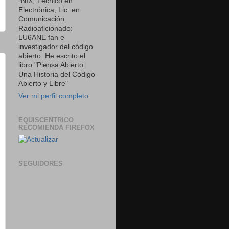
*NIX, Técnico en
Electrónica, Lic. en
Comunicación.
Radioaficionado:
LU6ANE fan e
investigador del código
abierto. He escrito el
libro "Piensa Abierto:
Una Historia del Código
Abierto y Libre"
Ver mi perfil completo
EQUISCENTRICO
RECOMIENDA FIREFOX
SEGUIDORES