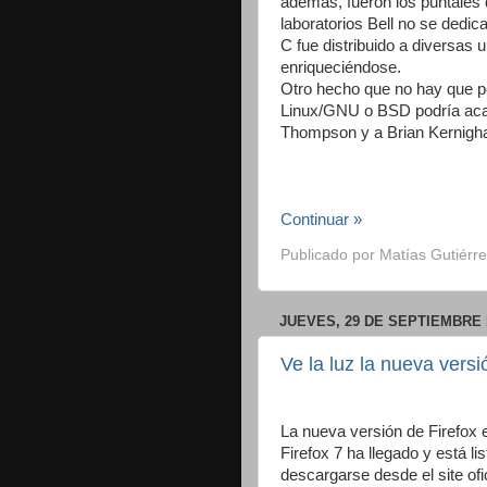
además, fueron los puntales 
laboratorios Bell no se dedi
C fue distribuido a diversas 
enriqueciéndose.
Otro hecho que no hay que p
Linux/GNU o BSD podría acaso
Thompson y a Brian Kernigh
Continuar »
Publicado por
Matías Gutiérre
JUEVES, 29 DE SEPTIEMBRE 
Ve la luz la nueva versi
La nueva versión de Firefox e
Firefox 7 ha llegado y está li
descargarse desde el site ofic