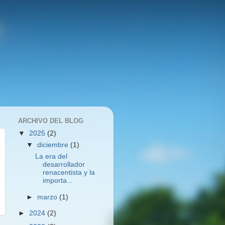
ARCHIVO DEL BLOG
▼
2025
(2)
▼
diciembre
(1)
La era del
desarrollador
renacentista y la
importa...
►
marzo
(1)
►
2024
(2)