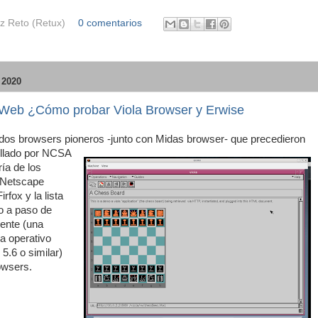
z Reto (Retux)
0 comentarios
2020
la Web ¿Cómo probar Viola Browser y Erwise
dos browsers pioneros
-junto con Midas browser- que precedieron
ollado por NCSA
ía de los
(Netscape
rfox y la lista
o a paso de
ente (una
a operativo
5.6 o similar)
owsers.