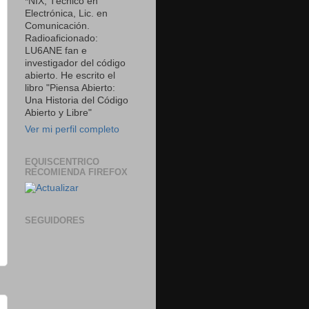
*NIX, Técnico en
Electrónica, Lic. en
Comunicación.
Radioaficionado:
LU6ANE fan e
investigador del código
abierto. He escrito el
libro "Piensa Abierto:
Una Historia del Código
Abierto y Libre"
Ver mi perfil completo
EQUISCENTRICO
RECOMIENDA FIREFOX
SEGUIDORES