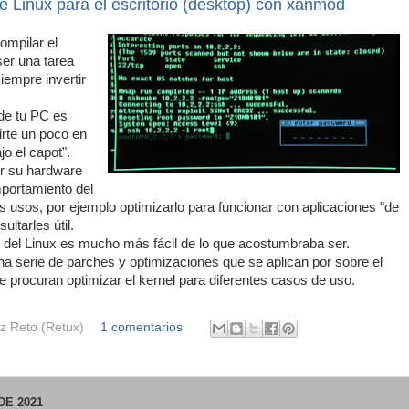
e Linux para el escritorio (desktop) con xanmod
ompilar el
er una tarea
iempre invertir
 de tu PC es
irte un poco en
o el capot".
r su hardware
mportamiento del
s usos, por ejemplo optimizarlo para funcionar con aplicaciones "de
ultarles útil.
l del Linux es mucho más fácil de lo que acostumbraba ser.
a serie de parches y optimizaciones que se aplican por sobre el
que procuran optimizar el kernel para diferentes casos de uso.
z Reto (Retux)
1 comentarios
DE 2021