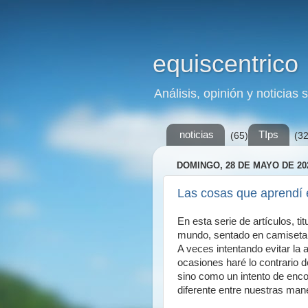
equiscentrico
Análisis, opinión y noticias 
noticias
TIps
(65)
(32
DOMINGO, 28 DE MAYO DE 20
Las cosas que aprendí e
En esta serie de artículos, t
mundo, sentado en camiseta 
A veces intentando evitar la 
ocasiones haré lo contrario 
sino como un intento de enc
diferente entre nuestras man