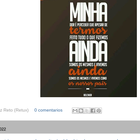
z Reto (Retux)
0 comentarios
022