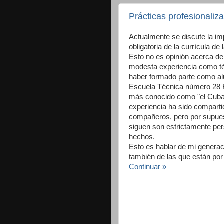
Prácticas profesionaliz
Actualmente se discute la im
obligatoria de la currícula d
Esto no es opinión acerca de 
modesta experiencia como téc
haber formado parte como alu
Escuela Técnica número 28 
más conocido como "el Cuba"
experiencia ha sido compar
compañeros, pero por supues
siguen son estrictamente per
hechos.
Esto es hablar de mi genera
también de las que están por 
Continuar »