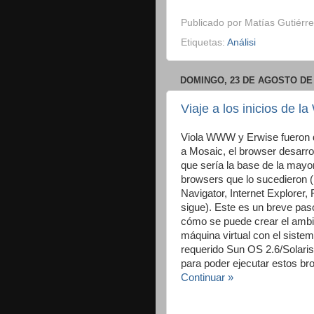
Publicado por
Matías Gutiérre
Etiquetas:
Análisi
DOMINGO, 23 DE AGOSTO DE 
Viaje a los inicios de 
Viola WWW y Erwise fueron 
a Mosaic, el browser desarr
que sería la base de la mayor
browsers que lo sucedieron 
Navigator, Internet Explorer, Fi
sigue). Este es un breve pas
cómo se puede crear el ambi
máquina virtual con el sistem
requerido Sun OS 2.6/Solaris 
para poder ejecutar estos br
Continuar »