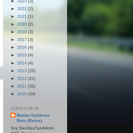
►
2023
(3)
►
2022
(2)
►
2021
(1)
►
2020
(2)
►
2018
(3)
►
2017
(3)
►
2016
(4)
►
2015
(4)
►
2014
(4)
►
2013
(25)
►
2012
(21)
►
2011
(35)
►
2010
(34)
ACERCA DE MÍ
Matías Gutiérrez
Reto (Retux)
Soy DevOps/SysAdmin