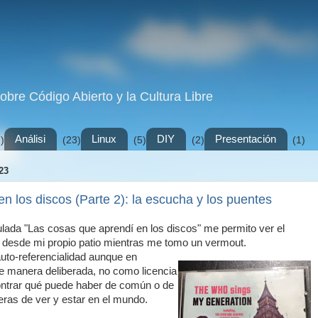
sobre Código Abierto y la Cultura Libre
Análisi
Linux
DIY
Presentación
)
(23)
(5)
(2)
(1)
23
n los discos (Parte 2): la escucha y los puentes
itulada "Las cosas que aprendí en los discos" me permito ver el
desde mi propio patio mientras me tomo un vermout.
auto-referencialidad aunque en
de manera deliberada, no como licencia
ontrar qué puede haber de común o de
eras de ver y estar en el mundo.