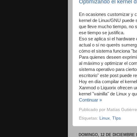
Optimizando el kernel d
En ocasiones customizar y c
kernel de Linux/GNU puede s
que lleve mucho tiempo, no s
ese tiempo se justifica.
Eso se aplica si el hardware
actual o si no querés sumerg
cómo el sistema funciona "baj
Para quienes deseen exprimi
al máximo y optimizar el co
sistema operativo para cierto
escritorio" este post puede res
Hoy en día compilar el kerne
Xanmod o Liquorix ofrecen un
kernel "vainilla" de Linux y 
Continuar »
Publicado por
Matías Gutiérre
Etiquetas:
Linux
,
TIps
DOMINGO, 12 DE DICIEMBRE 