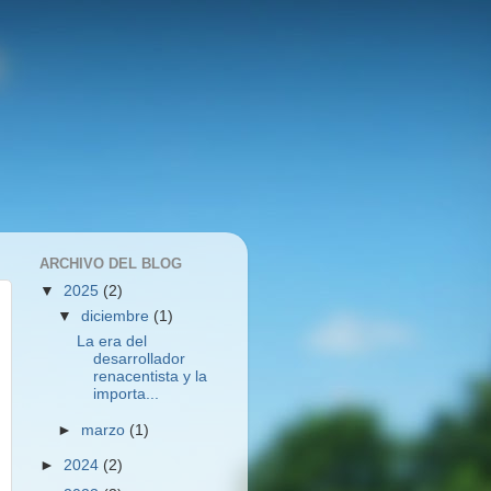
ARCHIVO DEL BLOG
▼
2025
(2)
▼
diciembre
(1)
La era del
desarrollador
renacentista y la
importa...
►
marzo
(1)
►
2024
(2)