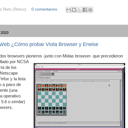
z Reto (Retux)
0 comentarios
2020
la Web ¿Cómo probar Viola Browser y Erwise
dos browsers pioneros
-junto con Midas browser- que precedieron
ollado por NCSA
ía de los
(Netscape
rfox y la lista
o a paso de
ente (una
a operativo
5.6 o similar)
owsers.