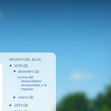
ARCHIVO DEL BLOG
▼
2025
(2)
▼
diciembre
(1)
La era del
desarrollador
renacentista y la
importa...
►
marzo
(1)
►
2024
(2)