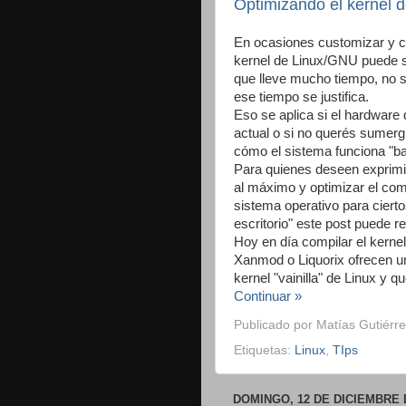
Optimizando el kernel d
En ocasiones customizar y c
kernel de Linux/GNU puede s
que lleve mucho tiempo, no s
ese tiempo se justifica.
Eso se aplica si el hardware
actual o si no querés sumerg
cómo el sistema funciona "baj
Para quienes deseen exprimi
al máximo y optimizar el co
sistema operativo para cierto
escritorio" este post puede res
Hoy en día compilar el kerne
Xanmod o Liquorix ofrecen un
kernel "vainilla" de Linux y 
Continuar »
Publicado por
Matías Gutiérre
Etiquetas:
Linux
,
TIps
DOMINGO, 12 DE DICIEMBRE 