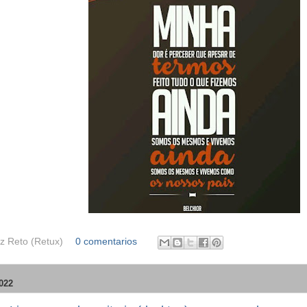
z Reto (Retux)
0 comentarios
022