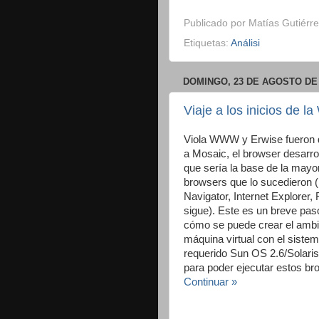
Publicado por
Matías Gutiérre
Etiquetas:
Análisi
DOMINGO, 23 DE AGOSTO DE 
Viaje a los inicios de 
Viola WWW y Erwise fueron 
a Mosaic, el browser desarr
que sería la base de la mayor
browsers que lo sucedieron 
Navigator, Internet Explorer, Fi
sigue). Este es un breve pas
cómo se puede crear el ambi
máquina virtual con el sistem
requerido Sun OS 2.6/Solaris 
para poder ejecutar estos br
Continuar »