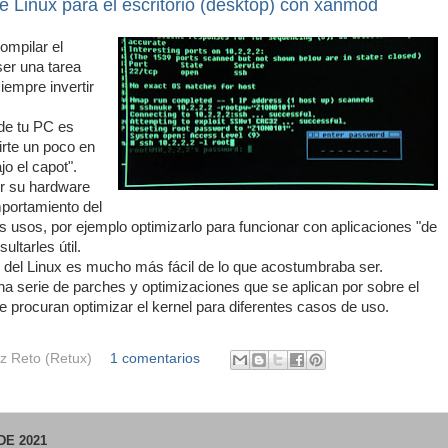
e Linux para el escritorio (desktop) con xanmod
ompilar el
er una tarea
iempre invertir
 de tu PC es
irte un poco en
o el capot".
r su hardware
mportamiento del
s usos, por ejemplo optimizarlo para funcionar con aplicaciones "de
ultarles útil.
l del Linux es mucho más fácil de lo que acostumbraba ser.
a serie de parches y optimizaciones que se aplican por sobre el
que procuran optimizar el kernel para diferentes casos de uso.
z Reto (Retux)
1 comentarios
DE 2021