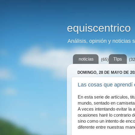
equiscentrico
Análisis, opinión y noticias 
noticias
TIps
(65)
(32
DOMINGO, 28 DE MAYO DE 20
Las cosas que aprendí e
En esta serie de artículos, t
mundo, sentado en camiseta 
A veces intentando evitar la 
ocasiones haré lo contrario 
sino como un intento de enc
diferente entre nuestras man