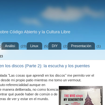
sobre Código Abierto y la Cultura Libre
Análisi
Linux
DIY
Presentación
)
(23)
(5)
(2)
(1)
23
n los discos (Parte 2): la escucha y los puentes
itulada "Las cosas que aprendí en los discos" me permito ver el
desde mi propio patio mientras me tomo un vermout.
auto-referencialidad aunque en
de manera deliberada, no como licencia
ontrar qué puede haber de común o de
eras de ver y estar en el mundo.