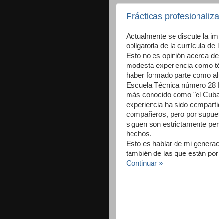
Prácticas profesionaliz
Actualmente se discute la im
obligatoria de la currícula d
Esto no es opinión acerca de 
modesta experiencia como téc
haber formado parte como alu
Escuela Técnica número 28 
más conocido como "el Cuba"
experiencia ha sido compar
compañeros, pero por supues
siguen son estrictamente per
hechos.
Esto es hablar de mi genera
también de las que están por 
Continuar »