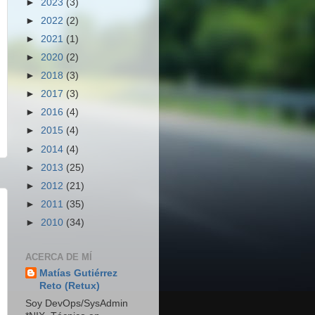
►
2023
(3)
►
2022
(2)
►
2021
(1)
►
2020
(2)
►
2018
(3)
►
2017
(3)
►
2016
(4)
►
2015
(4)
►
2014
(4)
►
2013
(25)
►
2012
(21)
►
2011
(35)
►
2010
(34)
ACERCA DE MÍ
Matías Gutiérrez
Reto (Retux)
Soy DevOps/SysAdmin