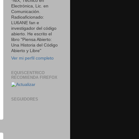
*NIX, Técnico en
Electrónica, Lic. en
Comunicación.
Radioaficionado:
LU6ANE fan e
investigador del código
abierto. He escrito el
libro "Piensa Abierto:
Una Historia del Código
Abierto y Libre"
Ver mi perfil completo
EQUISCENTRICO
RECOMIENDA FIREFOX
SEGUIDORES